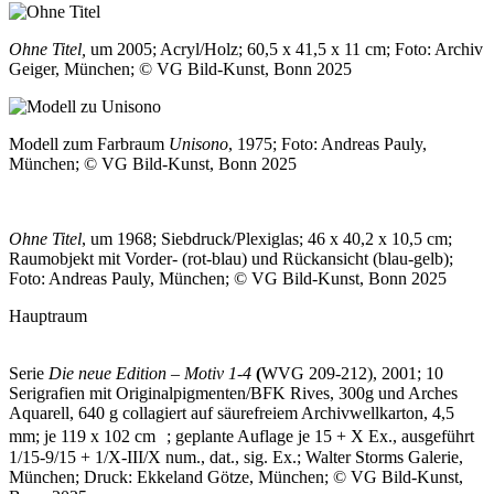
Ohne Titel,
um 2005; Acryl/Holz; 60,5 x 41,5 x 11 cm; Foto: Archiv
Geiger, München; © VG Bild-Kunst, Bonn 2025
Modell zum Farbraum
Unisono
, 1975; Foto: Andreas Pauly,
München; © VG Bild-Kunst, Bonn 2025
Ohne Titel
, um 1968; Siebdruck/Plexiglas; 46 x 40,2 x 10,5 cm;
Raumobjekt mit Vorder- (rot-blau) und Rückansicht (blau-gelb);
Foto: Andreas Pauly, München; © VG Bild-Kunst, Bonn 2025
Hauptraum
Serie
Die neue Edition – Motiv 1-4
(
WVG 209-212), 2001; 10
Serigrafien mit Originalpigmenten/BFK Rives, 300g und Arches
Aquarell, 640 g collagiert auf säurefreiem Archivwellkarton, 4,5
mm; je 119 x 102 cm ; geplante Auflage je 15 + X Ex., ausgeführt
1/15-9/15 + 1/X-III/X num., dat., sig. Ex.; Walter Storms Galerie,
München; Druck: Ekkeland Götze, München; © VG Bild-Kunst,