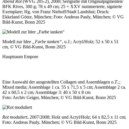
Abend Rot
(WVG 205-2), 2000; Serigrafie mit Originalpigmenten/
BFK Rives, 300 g; 78 x 49 cm; 25 + XXV nummerierte, signierte
Exemplare; Hg. von Franz Niehoff/Stadt Landshut; Druck:
Ekkeland Götze, München; Foto: Andreas Pauly, München; © VG
Bild-Kunst, Bonn 2025
Modell zur Idee
„Farbe tanken“
, o.J.; Acryl/Holz; 52 x 50 x 51
cm, © VG Bild-Kunst, Bonn 2025
Hauptraum Empore
Eine Auswahl der ausgestellten Collagen und Assemblagen
o.T.
,;
Mixed media; Assemblage 1 ca. 55 x 71,5 x 5 cm; Assemblage 2 ca.
42 x 60,5 x 2 cm; Assemblage 3: 40 x 50 x 8 cm
Foto: Archiv Geiger, München; © VG Bild-Kunst, Bonn 2025
Rot moduliert
, 2007/2008; Holz und Acryl/Holz; 64 x 82,5 x 11 cm;
Foto: Andreas Pauly, München; © VG Bild-Kunst, Bonn 2025