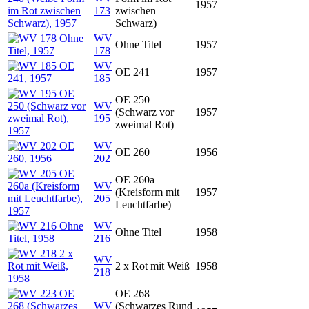
1957
173
zwischen
Schwarz)
WV
Ohne Titel
1957
178
WV
OE 241
1957
185
OE 250
WV
(Schwarz vor
1957
195
zweimal Rot)
WV
OE 260
1956
202
OE 260a
WV
(Kreisform mit
1957
205
Leuchtfarbe)
WV
Ohne Titel
1958
216
WV
2 x Rot mit Weiß
1958
218
OE 268
WV
(Schwarzes Rund