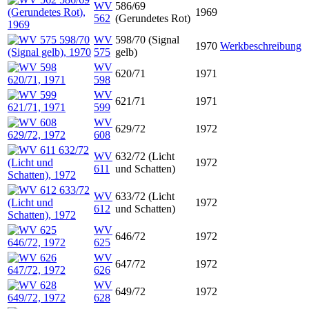
WV
586/69
1969
562
(Gerundetes Rot)
WV
598/70 (Signal
1970
Werkbeschreibung
575
gelb)
WV
620/71
1971
598
WV
621/71
1971
599
WV
629/72
1972
608
WV
632/72 (Licht
1972
611
und Schatten)
WV
633/72 (Licht
1972
612
und Schatten)
WV
646/72
1972
625
WV
647/72
1972
626
WV
649/72
1972
628