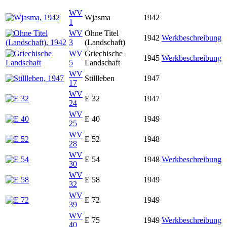
WV
Wjasma
1942
1
WV
Ohne Titel
1942
Werkbeschreibung
3
(Landschaft)
WV
Griechische
1945
Werkbeschreibung
5
Landschaft
WV
Stillleben
1947
17
WV
E 32
1947
24
WV
E 40
1949
25
WV
E 52
1948
28
WV
E 54
1948
Werkbeschreibung
30
WV
E 58
1949
32
WV
E 72
1949
39
WV
E 75
1949
Werkbeschreibung
40