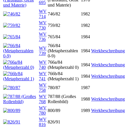
695
und Materie)
WV
746/82
1982
714
WV
759/82
1982
730
WV
765/84
1984
736
766/84
WV
(Metapherzahlen
1984
Werkbeschreibung
739
0-9)
WV
766a/84
1984
Werkbeschreibung
740
(Metapherzahl 0)
WV
766b/84
1984
Werkbeschreibung
741
(Metapherzahl 1)
WV
780/87
1987
758
WV
787/88 (Großes
1988
Werkbeschreibung
768
Rollenbild)
WV
800/89
1989
Werkbeschreibung
780
WV
826/91
816