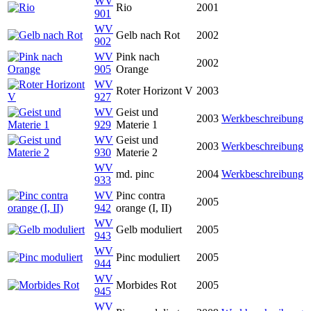
WV
Rio
2001
901
WV
Gelb nach Rot
2002
902
WV
Pink nach
2002
905
Orange
WV
Roter Horizont V
2003
927
WV
Geist und
2003
Werkbeschreibung
929
Materie 1
WV
Geist und
2003
Werkbeschreibung
930
Materie 2
WV
md. pinc
2004
Werkbeschreibung
933
WV
Pinc contra
2005
942
orange (I, II)
WV
Gelb moduliert
2005
943
WV
Pinc moduliert
2005
944
WV
Morbides Rot
2005
945
WV