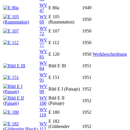
WV
E 80a
1949
47
WV
E 105
1950
69
(Raumstation)
WV
E 107
1950
72
WV
E 112
1950
77
WV
E 120
1950
Werkbeschreibung
81
WV
Bild E III
1951
84
WV
E 151
1951
91
WV
Bild E I (Paisaje)
1952
99
WV
Bild E II
1952
100
(Paisaje)
WV
E 180
1952
110
E 182
WV
(Glühender
1952
112