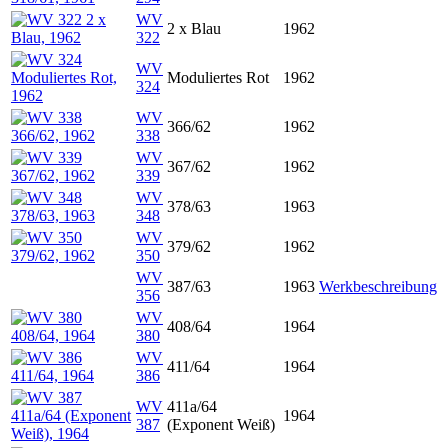
WV
2 x Blau
1962
322
WV
Moduliertes Rot
1962
324
WV
366/62
1962
338
WV
367/62
1962
339
WV
378/63
1963
348
WV
379/62
1962
350
WV
387/63
1963
Werkbeschreibung
356
WV
408/64
1964
380
WV
411/64
1964
386
WV
411a/64
1964
387
(Exponent Weiß)