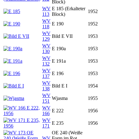
Block)
WV
E 185 (Erkalteter
1952
113
Block)
WV
E 190
1952
118
WV
Bild E VII
1953
129
WV
E 190a
1953
130
WV
E 191a
1953
132
WV
E 196
1953
137
WV
Bild E I
1954
138
WV
Wjasma
1955
151
WV
E 222
1956
166
WV
E 235
1956
171
OE 240 (Weiße
WV
Form im Rot