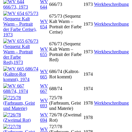
WV
666/73
1973
Werkbeschreibung
644
675/73 (Sequenz
WV
Kalt Warm –
1973
Werkbeschreibung
654
Portrait der Farbe
Cerise)
676/73 (Sequenz
WV
Kalt Warm –
1973
Werkbeschreibung
655
Portrait der Farbe
Red)
WV
686/74 (Kaltrot-
1974
665
Rot kommt)
WV
688/74
1974
667
725/78
WV
(Farbraum, Geist
1978
Werkbeschreibung
693
und Materie)
WV
726/78 (Zweimal
1978
694
Rot)
727/78
WV
(Farbraum, Geist
1978