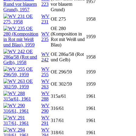
1957
223
vor blauem
Grund)
WV
OE 275
1958
231
OE 280
WV
(Komposition in
1959
235
Rot mit Weiß und
Blau)
WV
OE 286a/58 (Rot
1958
242
und Gelb)
WV
OE 296/59
1959
255
WV
OE 302/59
1959
263
WV
315a/61
1961
288
WV
316/61
1961
290
WV
317/61
1961
291
WV
318/61
1961
294