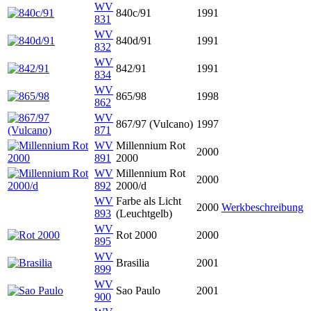
WV
840c/91
1991
831
WV
840d/91
1991
832
WV
842/91
1991
834
WV
865/98
1998
862
WV
867/97 (Vulcano)
1997
871
WV
Millennium Rot
2000
891
2000
WV
Millennium Rot
2000
892
2000/d
WV
Farbe als Licht
2000
Werkbeschreibung
893
(Leuchtgelb)
WV
Rot 2000
2000
895
WV
Brasilia
2001
899
WV
Sao Paulo
2001
900