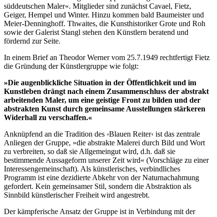
süddeutschen Maler«. Mitglieder sind zunächst Cavael, Fietz,
Geiger, Hempel und Winter. Hinzu kommen bald Baumeister und
Meier-Denninghoff. Thwaites, die Kunsthistoriker Grote und Roh
sowie der Galerist Stangl stehen den Künstlern beratend und
fördernd zur Seite.
In einem Brief an Theodor Werner vom 25.7.1949 rechtfertigt Fietz
die Gründung der Künstlergruppe wie folgt:
»Die augenblickliche Situation in der Öffentlichkeit und im
Kunstleben drängt nach einem Zusammenschluss der abstrakt
arbeitenden Maler, um eine geistige Front zu bilden und der
abstrakten Kunst durch gemeinsame Ausstellungen stärkeren
Widerhall zu verschaffen.«
Anknüpfend an die Tradition des ›Blauen Reiter‹ ist das zentrale
Anliegen der Gruppe, »die abstrakte Malerei durch Bild und Wort
zu verbreiten, so daß sie Allgemeingut wird, d.h. daß sie
bestimmende Aussageform unserer Zeit wird« (Vorschläge zu einer
Interessengemeinschaft). Als künstlerisches, verbindliches
Programm ist eine dezidierte Abkehr von der Naturnachahmung
gefordert. Kein gemeinsamer Stil, sondern die Abstraktion als
Sinnbild künstlerischer Freiheit wird angestrebt.
Der kämpferische Ansatz der Gruppe ist in Verbindung mit der