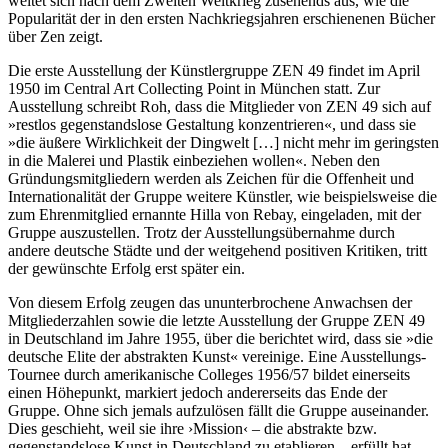
weitet sich nach dem Zweiten Weltkrieg zusehends aus, wie die
Popularität der in den ersten Nachkriegsjahren erschienenen Bücher
über Zen zeigt.
Die erste Ausstellung der Künstlergruppe ZEN 49 findet im April
1950 im Central Art Collecting Point in München statt. Zur
Ausstellung schreibt Roh, dass die Mitglieder von ZEN 49 sich auf
»restlos gegenstandslose Gestaltung konzentrieren«, und dass sie
»die äußere Wirklichkeit der Dingwelt […] nicht mehr im geringsten
in die Malerei und Plastik einbeziehen wollen«. Neben den
Gründungsmitgliedern werden als Zeichen für die Offenheit und
Internationalität der Gruppe weitere Künstler, wie beispielsweise die
zum Ehrenmitglied ernannte Hilla von Rebay, eingeladen, mit der
Gruppe auszustellen. Trotz der Ausstellungsübernahme durch
andere deutsche Städte und der weitgehend positiven Kritiken, tritt
der gewünschte Erfolg erst später ein.
Von diesem Erfolg zeugen das ununterbrochene Anwachsen der
Mitgliederzahlen sowie die letzte Ausstellung der Gruppe ZEN 49
in Deutschland im Jahre 1955, über die berichtet wird, dass sie »die
deutsche Elite der abstrakten Kunst« vereinige. Eine Ausstellungs-
Tournee durch amerikanische Colleges 1956/57 bildet einerseits
einen Höhepunkt, markiert jedoch andererseits das Ende der
Gruppe. Ohne sich jemals aufzulösen fällt die Gruppe auseinander.
Dies geschieht, weil sie ihre ›Mission‹ – die abstrakte bzw.
gegenstandslose Kunst in Deutschland zu etablieren – erfüllt hat.