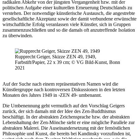
radikalen Abkehr von der jüngsten Vergangenheit bzw. mit der
politischen Aufgabe einer kulturellen Erneuerung Deutschlands zu
verstehen. Der notwendige künstlerische Austausch, die angestrebte
gesellschaftliche Akzeptanz sowie der damit verbundene erwünschte
wirtschaftliche Erfolg veranlassen viele Künstler, sich in Gruppen
zusammenzuschließen und so die damals oft anzutreffende Isolation
zu überwinden.
Rupprecht Geiger, Skizze ZEN 49, 1949,
Farbstift/Papier, 22 x 39 cm; © VG Bild-Kunst, Bonn
2021
Auf der Suche nach einem repräsentativen Namen wird die
Künstlergruppe nach kontroversen Diskussionen in den letzten
Monaten des Jahres 1949 in ›ZEN 49‹ umbenannt.
Die Umbenennung geht vermutlich auf den Vorschlag Geigers
zurück, der sich damals mit der Idee des Zen-Buddhismus
beschäftigt. In der abstrakten Zeichensprache bzw. der abstrakten
Lebenshaltung der Zen-Mönche sieht er eine mögliche Parallele zur
abstrakten Malerei. Die Auseinandersetzung mit der fernöstlichen
Philosophie und Kunst, die bereits bei Kandinsky vorzufinden ist,