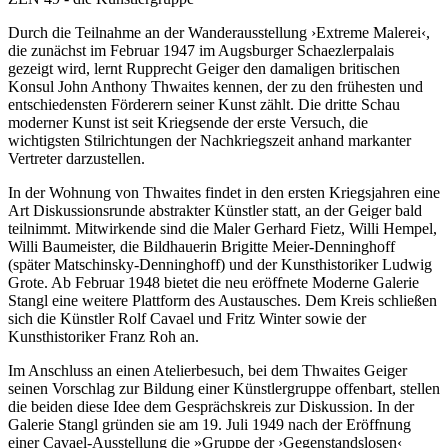
Durch die Teilnahme an der Wanderausstellung ›Extreme Malerei‹,
die zunächst im Februar 1947 im Augsburger Schaezlerpalais
gezeigt wird, lernt Rupprecht Geiger den damaligen britischen
Konsul John Anthony Thwaites kennen, der zu den frühesten und
entschiedensten Förderern seiner Kunst zählt. Die dritte Schau
moderner Kunst ist seit Kriegsende der erste Versuch, die
wichtigsten Stilrichtungen der Nachkriegszeit anhand markanter
Vertreter darzustellen.
In der Wohnung von Thwaites findet in den ersten Kriegsjahren eine
Art Diskussionsrunde abstrakter Künstler statt, an der Geiger bald
teilnimmt. Mitwirkende sind die Maler Gerhard Fietz, Willi Hempel,
Willi Baumeister, die Bildhauerin Brigitte Meier-Denninghoff
(später Matschinsky-Denninghoff) und der Kunsthistoriker Ludwig
Grote. Ab Februar 1948 bietet die neu eröffnete Moderne Galerie
Stangl eine weitere Plattform des Austausches. Dem Kreis schließen
sich die Künstler Rolf Cavael und Fritz Winter sowie der
Kunsthistoriker Franz Roh an.
Im Anschluss an einen Atelierbesuch, bei dem Thwaites Geiger
seinen Vorschlag zur Bildung einer Künstlergruppe offenbart, stellen
die beiden diese Idee dem Gesprächskreis zur Diskussion. In der
Galerie Stangl gründen sie am 19. Juli 1949 nach der Eröffnung
einer Cavael-Ausstellung die »Gruppe der ›Gegenstandslosen‹