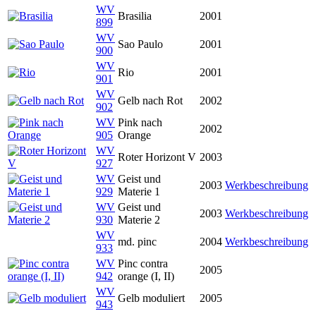
WV
Brasilia
2001
899
WV
Sao Paulo
2001
900
WV
Rio
2001
901
WV
Gelb nach Rot
2002
902
WV
Pink nach
2002
905
Orange
WV
Roter Horizont V
2003
927
WV
Geist und
2003
Werkbeschreibung
929
Materie 1
WV
Geist und
2003
Werkbeschreibung
930
Materie 2
WV
md. pinc
2004
Werkbeschreibung
933
WV
Pinc contra
2005
942
orange (I, II)
WV
Gelb moduliert
2005
943