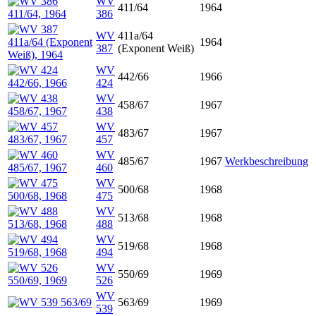
WV
411/64
1964
386
WV
411a/64
1964
387
(Exponent Weiß)
WV
442/66
1966
424
WV
458/67
1967
438
WV
483/67
1967
457
WV
485/67
1967
Werkbeschreibung
460
WV
500/68
1968
475
WV
513/68
1968
488
WV
519/68
1968
494
WV
550/69
1969
526
WV
563/69
1969
539