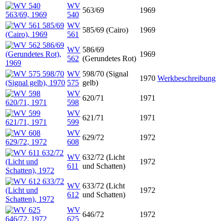
WV
563/69
1969
540
WV
585/69 (Cairo)
1969
561
WV
586/69
1969
562
(Gerundetes Rot)
WV
598/70 (Signal
1970
Werkbeschreibung
575
gelb)
WV
620/71
1971
598
WV
621/71
1971
599
WV
629/72
1972
608
WV
632/72 (Licht
1972
611
und Schatten)
WV
633/72 (Licht
1972
612
und Schatten)
WV
646/72
1972
625