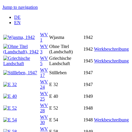
Jump to navigation
DE
EN
WV
Wjasma
1942
1
WV
Ohne Titel
1942
Werkbeschreibung
3
(Landschaft)
WV
Griechische
1945
Werkbeschreibung
5
Landschaft
WV
Stillleben
1947
17
WV
E 32
1947
24
WV
E 40
1949
25
WV
E 52
1948
28
WV
E 54
1948
Werkbeschreibung
30
WV
E 58
1949