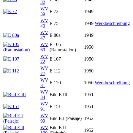
32
WV
E 72
1949
39
WV
E 75
1949
Werkbeschreibung
40
WV
E 80a
1949
47
WV
E 105
1950
69
(Raumstation)
WV
E 107
1950
72
WV
E 112
1950
77
WV
E 120
1950
Werkbeschreibung
81
WV
Bild E III
1951
84
WV
E 151
1951
91
WV
Bild E I (Paisaje)
1952
99
WV
Bild E II
1952
100
(Paisaje)