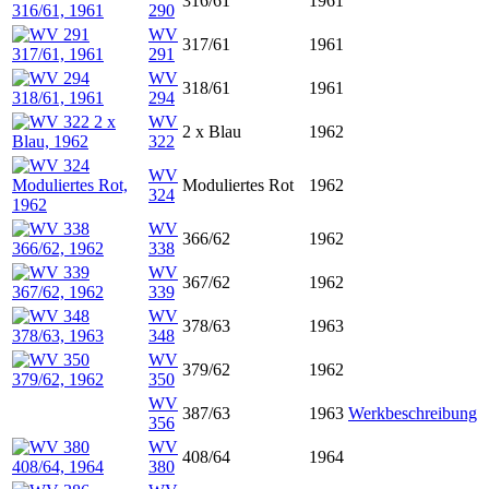
316/61
1961
290
WV
317/61
1961
291
WV
318/61
1961
294
WV
2 x Blau
1962
322
WV
Moduliertes Rot
1962
324
WV
366/62
1962
338
WV
367/62
1962
339
WV
378/63
1963
348
WV
379/62
1962
350
WV
387/63
1963
Werkbeschreibung
356
WV
408/64
1964
380