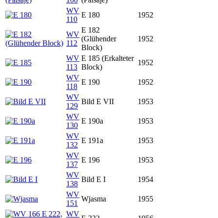
WV
E 180
1952
110
E 182
WV
(Glühender
1952
112
Block)
WV
E 185 (Erkalteter
1952
113
Block)
WV
E 190
1952
118
WV
Bild E VII
1953
129
WV
E 190a
1953
130
WV
E 191a
1953
132
WV
E 196
1953
137
WV
Bild E I
1954
138
WV
Wjasma
1955
151
WV