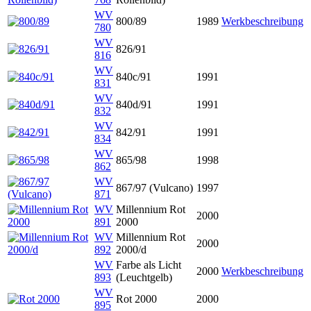
WV
800/89
1989
Werkbeschreibung
780
WV
826/91
816
WV
840c/91
1991
831
WV
840d/91
1991
832
WV
842/91
1991
834
WV
865/98
1998
862
WV
867/97 (Vulcano)
1997
871
WV
Millennium Rot
2000
891
2000
WV
Millennium Rot
2000
892
2000/d
WV
Farbe als Licht
2000
Werkbeschreibung
893
(Leuchtgelb)
WV
Rot 2000
2000
895