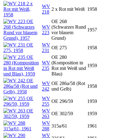
WV
2 x Rot mit Weiß
1958
218
OE 268
WV
(Schwarzes Rund
1957
223
vor blauem
Grund)
WV
OE 275
1958
231
OE 280
WV
(Komposition in
1959
235
Rot mit Weiß und
Blau)
WV
OE 286a/58 (Rot
1958
242
und Gelb)
WV
OE 296/59
1959
255
WV
OE 302/59
1959
263
WV
315a/61
1961
288
WV