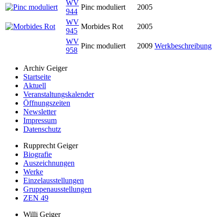
WV
Pinc moduliert
2005
944
WV
Morbides Rot
2005
945
WV
Pinc moduliert
2009
Werkbeschreibung
958
Archiv Geiger
Startseite
Aktuell
Veranstaltungskalender
Öffnungszeiten
Newsletter
Impressum
Datenschutz
Rupprecht Geiger
Biografie
Auszeichnungen
Werke
Einzelausstellungen
Gruppenausstellungen
ZEN 49
Willi Geiger