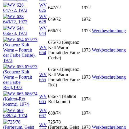
WV
647/72
1972
626
WV
649/72
1972
628
WV
666/73
1973
Werkbeschreibung
644
675/73 (Sequenz
WV
Kalt Warm –
1973
Werkbeschreibung
654
Portrait der Farbe
Cerise)
676/73 (Sequenz
WV
Kalt Warm –
1973
Werkbeschreibung
655
Portrait der Farbe
Red)
WV
686/74 (Kaltrot-
1974
665
Rot kommt)
WV
688/74
1974
667
725/78
WV
(Farbraum, Geist
1978
Werkbeschreibung