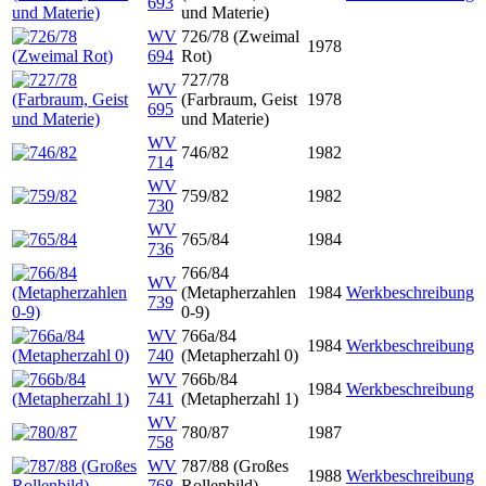
693
und Materie)
WV
726/78 (Zweimal
1978
694
Rot)
727/78
WV
(Farbraum, Geist
1978
695
und Materie)
WV
746/82
1982
714
WV
759/82
1982
730
WV
765/84
1984
736
766/84
WV
(Metapherzahlen
1984
Werkbeschreibung
739
0-9)
WV
766a/84
1984
Werkbeschreibung
740
(Metapherzahl 0)
WV
766b/84
1984
Werkbeschreibung
741
(Metapherzahl 1)
WV
780/87
1987
758
WV
787/88 (Großes
1988
Werkbeschreibung
768
Rollenbild)