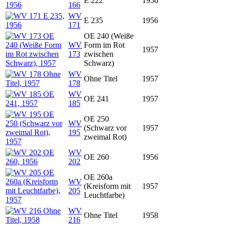
E 222
1956
166
WV
E 235
1956
171
OE 240 (Weiße
WV
Form im Rot
1957
173
zwischen
Schwarz)
WV
Ohne Titel
1957
178
WV
OE 241
1957
185
OE 250
WV
(Schwarz vor
1957
195
zweimal Rot)
WV
OE 260
1956
202
OE 260a
WV
(Kreisform mit
1957
205
Leuchtfarbe)
WV
Ohne Titel
1958
216