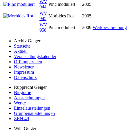
WV
Pinc moduliert
2005
944
WV
Morbides Rot
2005
945
WV
Pinc moduliert
2009
Werkbeschreibung
958
Archiv Geiger
Startseite
Aktuell
Veranstaltungskalender
Öffnungszeiten
Newsletter
Impressum
Datenschutz
Rupprecht Geiger
Biografie
Auszeichnungen
Werke
Einzelausstellungen
Gruppenausstellungen
ZEN 49
Willi Geiger