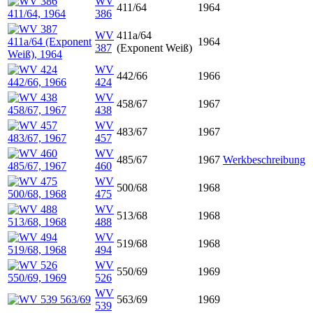
WV
411/64
1964
386
WV
411a/64
1964
387
(Exponent Weiß)
WV
442/66
1966
424
WV
458/67
1967
438
WV
483/67
1967
457
WV
485/67
1967
Werkbeschreibung
460
WV
500/68
1968
475
WV
513/68
1968
488
WV
519/68
1968
494
WV
550/69
1969
526
WV
563/69
1969
539