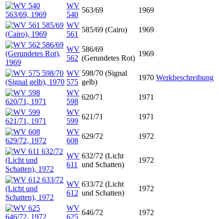
WV
563/69
1969
540
WV
585/69 (Cairo)
1969
561
WV
586/69
1969
562
(Gerundetes Rot)
WV
598/70 (Signal
1970
Werkbeschreibung
575
gelb)
WV
620/71
1971
598
WV
621/71
1971
599
WV
629/72
1972
608
WV
632/72 (Licht
1972
611
und Schatten)
WV
633/72 (Licht
1972
612
und Schatten)
WV
646/72
1972
625