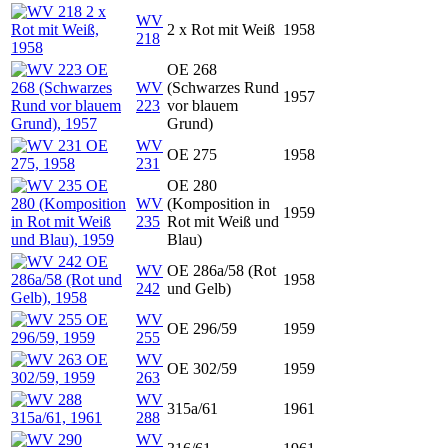
WV
2 x Rot mit Weiß
1958
218
OE 268
WV
(Schwarzes Rund
1957
223
vor blauem
Grund)
WV
OE 275
1958
231
OE 280
WV
(Komposition in
1959
235
Rot mit Weiß und
Blau)
WV
OE 286a/58 (Rot
1958
242
und Gelb)
WV
OE 296/59
1959
255
WV
OE 302/59
1959
263
WV
315a/61
1961
288
WV