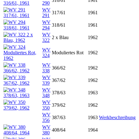
316/61
1961
290
WV
317/61
1961
291
WV
318/61
1961
294
WV
2 x Blau
1962
322
WV
Moduliertes Rot
1962
324
WV
366/62
1962
338
WV
367/62
1962
339
WV
378/63
1963
348
WV
379/62
1962
350
WV
387/63
1963
Werkbeschreibung
356
WV
408/64
1964
380