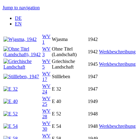
Jump to navigation
DE
EN
WV
Wjasma
1942
1
WV
Ohne Titel
1942
Werkbeschreibung
3
(Landschaft)
WV
Griechische
1945
Werkbeschreibung
5
Landschaft
WV
Stillleben
1947
17
WV
E 32
1947
24
WV
E 40
1949
25
WV
E 52
1948
28
WV
E 54
1948
Werkbeschreibung
30
WV
E 58
1949