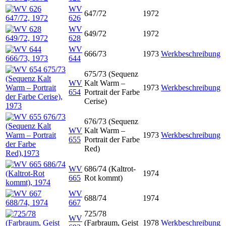
WV
647/72
1972
626
WV
649/72
1972
628
WV
666/73
1973
Werkbeschreibung
644
675/73 (Sequenz
WV
Kalt Warm –
1973
Werkbeschreibung
654
Portrait der Farbe
Cerise)
676/73 (Sequenz
WV
Kalt Warm –
1973
Werkbeschreibung
655
Portrait der Farbe
Red)
WV
686/74 (Kaltrot-
1974
665
Rot kommt)
WV
688/74
1974
667
725/78
WV
(Farbraum, Geist
1978
Werkbeschreibung