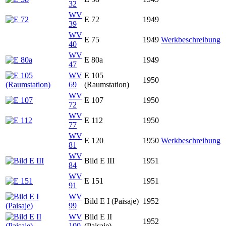
32
WV
E 72
1949
39
WV
E 75
1949
Werkbeschreibung
40
WV
E 80a
1949
47
WV
E 105
1950
69
(Raumstation)
WV
E 107
1950
72
WV
E 112
1950
77
WV
E 120
1950
Werkbeschreibung
81
WV
Bild E III
1951
84
WV
E 151
1951
91
WV
Bild E I (Paisaje)
1952
99
WV
Bild E II
1952
100
(Paisaje)