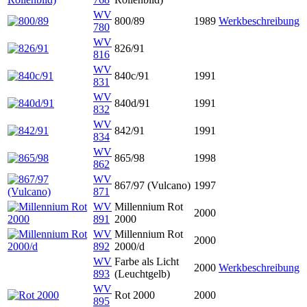
WV
800/89
1989
Werkbeschreibung
780
WV
826/91
816
WV
840c/91
1991
831
WV
840d/91
1991
832
WV
842/91
1991
834
WV
865/98
1998
862
WV
867/97 (Vulcano)
1997
871
WV
Millennium Rot
2000
891
2000
WV
Millennium Rot
2000
892
2000/d
WV
Farbe als Licht
2000
Werkbeschreibung
893
(Leuchtgelb)
WV
Rot 2000
2000
895