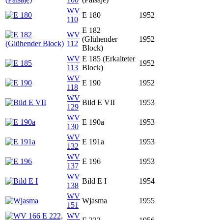
WV
E 180
1952
110
E 182
WV
(Glühender
1952
112
Block)
WV
E 185 (Erkalteter
1952
113
Block)
WV
E 190
1952
118
WV
Bild E VII
1953
129
WV
E 190a
1953
130
WV
E 191a
1953
132
WV
E 196
1953
137
WV
Bild E I
1954
138
WV
Wjasma
1955
151
WV