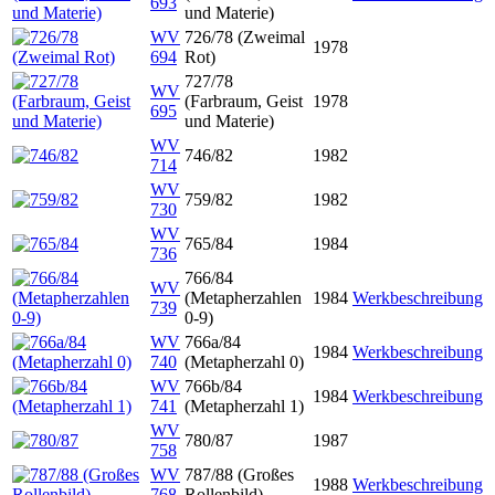
693
und Materie)
WV
726/78 (Zweimal
1978
694
Rot)
727/78
WV
(Farbraum, Geist
1978
695
und Materie)
WV
746/82
1982
714
WV
759/82
1982
730
WV
765/84
1984
736
766/84
WV
(Metapherzahlen
1984
Werkbeschreibung
739
0-9)
WV
766a/84
1984
Werkbeschreibung
740
(Metapherzahl 0)
WV
766b/84
1984
Werkbeschreibung
741
(Metapherzahl 1)
WV
780/87
1987
758
WV
787/88 (Großes
1988
Werkbeschreibung
768
Rollenbild)