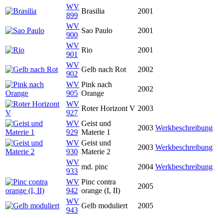
WV
Brasilia
2001
899
WV
Sao Paulo
2001
900
WV
Rio
2001
901
WV
Gelb nach Rot
2002
902
WV
Pink nach
2002
905
Orange
WV
Roter Horizont V
2003
927
WV
Geist und
2003
Werkbeschreibung
929
Materie 1
WV
Geist und
2003
Werkbeschreibung
930
Materie 2
WV
md. pinc
2004
Werkbeschreibung
933
WV
Pinc contra
2005
942
orange (I, II)
WV
Gelb moduliert
2005
943