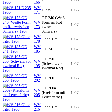
E 222
1956
166
WV
E 235
1956
171
OE 240 (Weiße
WV
Form im Rot
1957
173
zwischen
Schwarz)
WV
Ohne Titel
1957
178
WV
OE 241
1957
185
OE 250
WV
(Schwarz vor
1957
195
zweimal Rot)
WV
OE 260
1956
202
OE 260a
WV
(Kreisform mit
1957
205
Leuchtfarbe)
WV
Ohne Titel
1958
216