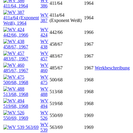
WV
411/64
1964
386
WV
411a/64
1964
387
(Exponent Weiß)
WV
442/66
1966
424
WV
458/67
1967
438
WV
483/67
1967
457
WV
485/67
1967
Werkbeschreibung
460
WV
500/68
1968
475
WV
513/68
1968
488
WV
519/68
1968
494
WV
550/69
1969
526
WV
563/69
1969
539