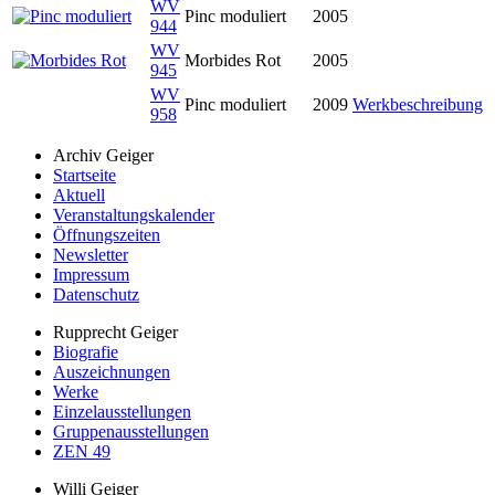
WV
Pinc moduliert
2005
944
WV
Morbides Rot
2005
945
WV
Pinc moduliert
2009
Werkbeschreibung
958
Archiv Geiger
Startseite
Aktuell
Veranstaltungskalender
Öffnungszeiten
Newsletter
Impressum
Datenschutz
Rupprecht Geiger
Biografie
Auszeichnungen
Werke
Einzelausstellungen
Gruppenausstellungen
ZEN 49
Willi Geiger