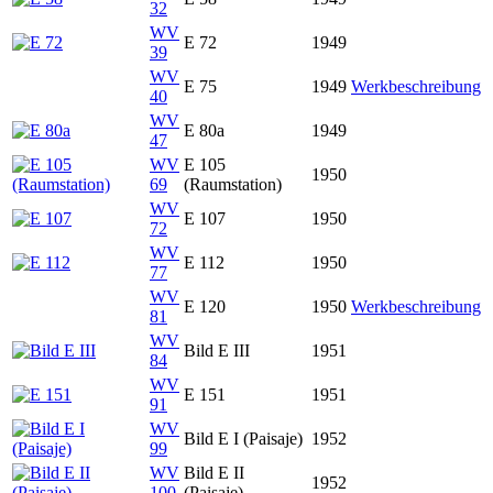
32
WV
E 72
1949
39
WV
E 75
1949
Werkbeschreibung
40
WV
E 80a
1949
47
WV
E 105
1950
69
(Raumstation)
WV
E 107
1950
72
WV
E 112
1950
77
WV
E 120
1950
Werkbeschreibung
81
WV
Bild E III
1951
84
WV
E 151
1951
91
WV
Bild E I (Paisaje)
1952
99
WV
Bild E II
1952
100
(Paisaje)