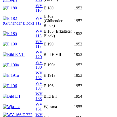
WV
E 180
1952
110
E 182
WV
(Glühender
1952
112
Block)
WV
E 185 (Erkalteter
1952
113
Block)
WV
E 190
1952
118
WV
Bild E VII
1953
129
WV
E 190a
1953
130
WV
E 191a
1953
132
WV
E 196
1953
137
WV
Bild E I
1954
138
WV
Wjasma
1955
151
WV