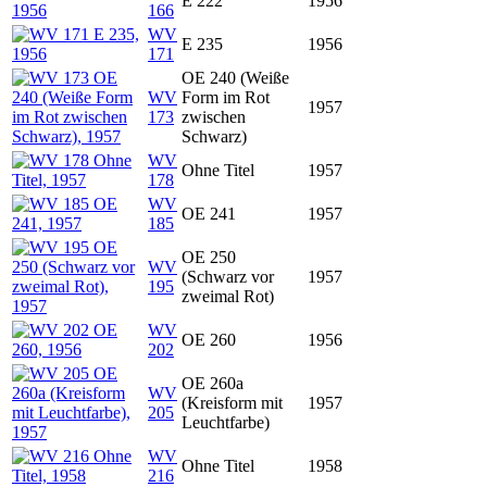
E 222
1956
166
WV
E 235
1956
171
OE 240 (Weiße
WV
Form im Rot
1957
173
zwischen
Schwarz)
WV
Ohne Titel
1957
178
WV
OE 241
1957
185
OE 250
WV
(Schwarz vor
1957
195
zweimal Rot)
WV
OE 260
1956
202
OE 260a
WV
(Kreisform mit
1957
205
Leuchtfarbe)
WV
Ohne Titel
1958
216