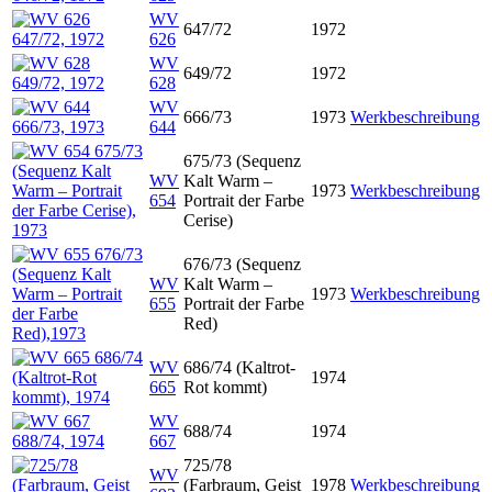
WV
647/72
1972
626
WV
649/72
1972
628
WV
666/73
1973
Werkbeschreibung
644
675/73 (Sequenz
WV
Kalt Warm –
1973
Werkbeschreibung
654
Portrait der Farbe
Cerise)
676/73 (Sequenz
WV
Kalt Warm –
1973
Werkbeschreibung
655
Portrait der Farbe
Red)
WV
686/74 (Kaltrot-
1974
665
Rot kommt)
WV
688/74
1974
667
725/78
WV
(Farbraum, Geist
1978
Werkbeschreibung