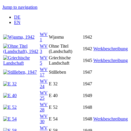
Jump to navigation
DE
EN
WV
Wjasma
1942
1
WV
Ohne Titel
1942
Werkbeschreibung
3
(Landschaft)
WV
Griechische
1945
Werkbeschreibung
5
Landschaft
WV
Stillleben
1947
17
WV
E 32
1947
24
WV
E 40
1949
25
WV
E 52
1948
28
WV
E 54
1948
Werkbeschreibung
30
WV
E 58
1949