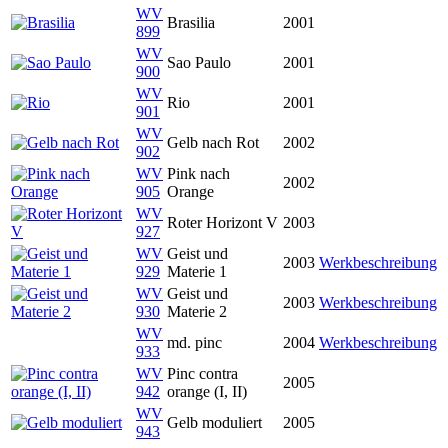
WV
Brasilia
2001
899
WV
Sao Paulo
2001
900
WV
Rio
2001
901
WV
Gelb nach Rot
2002
902
WV
Pink nach
2002
905
Orange
WV
Roter Horizont V
2003
927
WV
Geist und
2003
Werkbeschreibung
929
Materie 1
WV
Geist und
2003
Werkbeschreibung
930
Materie 2
WV
md. pinc
2004
Werkbeschreibung
933
WV
Pinc contra
2005
942
orange (I, II)
WV
Gelb moduliert
2005
943