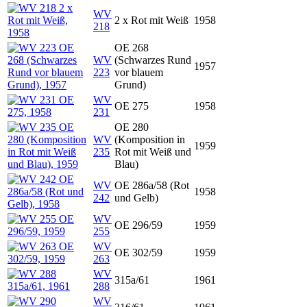
WV
2 x Rot mit Weiß
1958
218
OE 268
WV
(Schwarzes Rund
1957
223
vor blauem
Grund)
WV
OE 275
1958
231
OE 280
WV
(Komposition in
1959
235
Rot mit Weiß und
Blau)
WV
OE 286a/58 (Rot
1958
242
und Gelb)
WV
OE 296/59
1959
255
WV
OE 302/59
1959
263
WV
315a/61
1961
288
WV