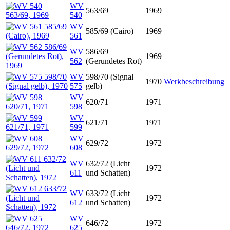
WV
563/69
1969
540
WV
585/69 (Cairo)
1969
561
WV
586/69
1969
562
(Gerundetes Rot)
WV
598/70 (Signal
1970
Werkbeschreibung
575
gelb)
WV
620/71
1971
598
WV
621/71
1971
599
WV
629/72
1972
608
WV
632/72 (Licht
1972
611
und Schatten)
WV
633/72 (Licht
1972
612
und Schatten)
WV
646/72
1972
625