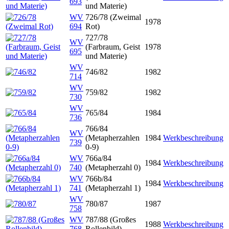
693
und Materie)
WV
726/78 (Zweimal
1978
694
Rot)
727/78
WV
(Farbraum, Geist
1978
695
und Materie)
WV
746/82
1982
714
WV
759/82
1982
730
WV
765/84
1984
736
766/84
WV
(Metapherzahlen
1984
Werkbeschreibung
739
0-9)
WV
766a/84
1984
Werkbeschreibung
740
(Metapherzahl 0)
WV
766b/84
1984
Werkbeschreibung
741
(Metapherzahl 1)
WV
780/87
1987
758
WV
787/88 (Großes
1988
Werkbeschreibung
768
Rollenbild)