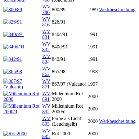
WV
800/89
1989
Werkbeschreibung
780
WV
826/91
816
WV
840c/91
1991
831
WV
840d/91
1991
832
WV
842/91
1991
834
WV
865/98
1998
862
WV
867/97 (Vulcano)
1997
871
WV
Millennium Rot
2000
891
2000
WV
Millennium Rot
2000
892
2000/d
WV
Farbe als Licht
2000
Werkbeschreibung
893
(Leuchtgelb)
WV
Rot 2000
2000
895