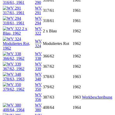
316/61
1961
290
WV
317/61
1961
291
WV
318/61
1961
294
WV
2 x Blau
1962
322
WV
Moduliertes Rot
1962
324
WV
366/62
1962
338
WV
367/62
1962
339
WV
378/63
1963
348
WV
379/62
1962
350
WV
387/63
1963
Werkbeschreibung
356
WV
408/64
1964
380