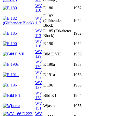
WV
E 180
1952
110
E 182
WV
(Glühender
1952
112
Block)
WV
E 185 (Erkalteter
1952
113
Block)
WV
E 190
1952
118
WV
Bild E VII
1953
129
WV
E 190a
1953
130
WV
E 191a
1953
132
WV
E 196
1953
137
WV
Bild E I
1954
138
WV
Wjasma
1955
151
WV