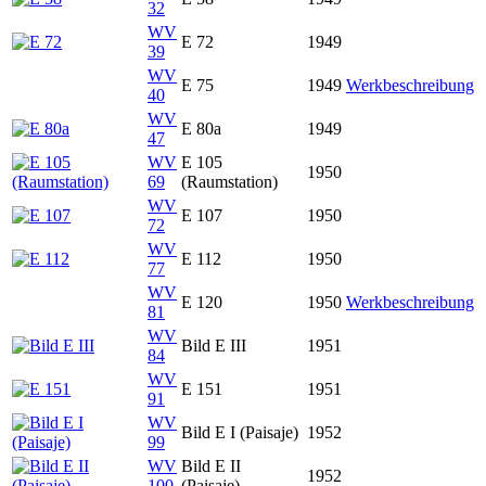
32
WV
E 72
1949
39
WV
E 75
1949
Werkbeschreibung
40
WV
E 80a
1949
47
WV
E 105
1950
69
(Raumstation)
WV
E 107
1950
72
WV
E 112
1950
77
WV
E 120
1950
Werkbeschreibung
81
WV
Bild E III
1951
84
WV
E 151
1951
91
WV
Bild E I (Paisaje)
1952
99
WV
Bild E II
1952
100
(Paisaje)