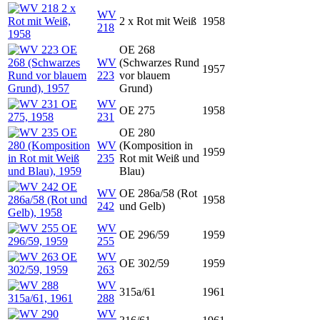
WV
2 x Rot mit Weiß
1958
218
OE 268
WV
(Schwarzes Rund
1957
223
vor blauem
Grund)
WV
OE 275
1958
231
OE 280
WV
(Komposition in
1959
235
Rot mit Weiß und
Blau)
WV
OE 286a/58 (Rot
1958
242
und Gelb)
WV
OE 296/59
1959
255
WV
OE 302/59
1959
263
WV
315a/61
1961
288
WV