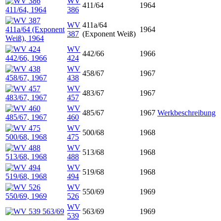
WV
411/64
1964
386
WV
411a/64
1964
387
(Exponent Weiß)
WV
442/66
1966
424
WV
458/67
1967
438
WV
483/67
1967
457
WV
485/67
1967
Werkbeschreibung
460
WV
500/68
1968
475
WV
513/68
1968
488
WV
519/68
1968
494
WV
550/69
1969
526
WV
563/69
1969
539