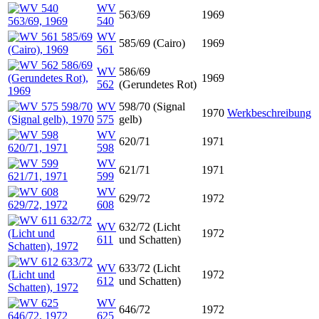
WV
563/69
1969
540
WV
585/69 (Cairo)
1969
561
WV
586/69
1969
562
(Gerundetes Rot)
WV
598/70 (Signal
1970
Werkbeschreibung
575
gelb)
WV
620/71
1971
598
WV
621/71
1971
599
WV
629/72
1972
608
WV
632/72 (Licht
1972
611
und Schatten)
WV
633/72 (Licht
1972
612
und Schatten)
WV
646/72
1972
625