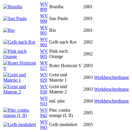
WV
Brasilia
2001
899
WV
Sao Paulo
2001
900
WV
Rio
2001
901
WV
Gelb nach Rot
2002
902
WV
Pink nach
2002
905
Orange
WV
Roter Horizont V
2003
927
WV
Geist und
2003
Werkbeschreibung
929
Materie 1
WV
Geist und
2003
Werkbeschreibung
930
Materie 2
WV
md. pinc
2004
Werkbeschreibung
933
WV
Pinc contra
2005
942
orange (I, II)
WV
Gelb moduliert
2005
943