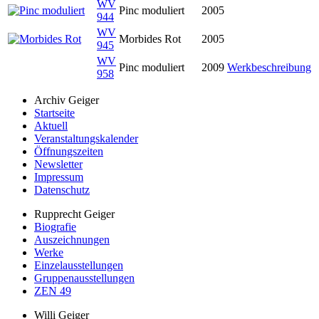
WV
Pinc moduliert
2005
944
WV
Morbides Rot
2005
945
WV
Pinc moduliert
2009
Werkbeschreibung
958
Archiv Geiger
Startseite
Aktuell
Veranstaltungskalender
Öffnungszeiten
Newsletter
Impressum
Datenschutz
Rupprecht Geiger
Biografie
Auszeichnungen
Werke
Einzelausstellungen
Gruppenausstellungen
ZEN 49
Willi Geiger