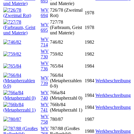
693
und Materie)
WV
726/78 (Zweimal
1978
694
Rot)
727/78
WV
(Farbraum, Geist
1978
695
und Materie)
WV
746/82
1982
714
WV
759/82
1982
730
WV
765/84
1984
736
766/84
WV
(Metapherzahlen
1984
Werkbeschreibung
739
0-9)
WV
766a/84
1984
Werkbeschreibung
740
(Metapherzahl 0)
WV
766b/84
1984
Werkbeschreibung
741
(Metapherzahl 1)
WV
780/87
1987
758
WV
787/88 (Großes
1988
Werkbeschreibung
768
Rollenbild)