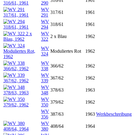
316/61
1961
290
WV
317/61
1961
291
WV
318/61
1961
294
WV
2 x Blau
1962
322
WV
Moduliertes Rot
1962
324
WV
366/62
1962
338
WV
367/62
1962
339
WV
378/63
1963
348
WV
379/62
1962
350
WV
387/63
1963
Werkbeschreibung
356
WV
408/64
1964
380