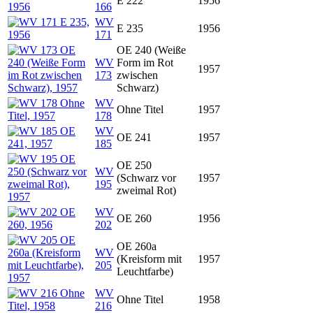
E 222
1956
166
WV
E 235
1956
171
OE 240 (Weiße
WV
Form im Rot
1957
173
zwischen
Schwarz)
WV
Ohne Titel
1957
178
WV
OE 241
1957
185
OE 250
WV
(Schwarz vor
1957
195
zweimal Rot)
WV
OE 260
1956
202
OE 260a
WV
(Kreisform mit
1957
205
Leuchtfarbe)
WV
Ohne Titel
1958
216