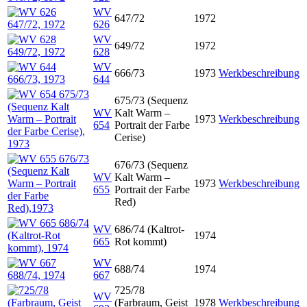
WV
647/72
1972
626
WV
649/72
1972
628
WV
666/73
1973
Werkbeschreibung
644
675/73 (Sequenz
WV
Kalt Warm –
1973
Werkbeschreibung
654
Portrait der Farbe
Cerise)
676/73 (Sequenz
WV
Kalt Warm –
1973
Werkbeschreibung
655
Portrait der Farbe
Red)
WV
686/74 (Kaltrot-
1974
665
Rot kommt)
WV
688/74
1974
667
725/78
WV
(Farbraum, Geist
1978
Werkbeschreibung