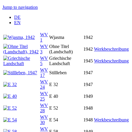
Jump to navigation
DE
EN
WV
Wjasma
1942
1
WV
Ohne Titel
1942
Werkbeschreibung
3
(Landschaft)
WV
Griechische
1945
Werkbeschreibung
5
Landschaft
WV
Stillleben
1947
17
WV
E 32
1947
24
WV
E 40
1949
25
WV
E 52
1948
28
WV
E 54
1948
Werkbeschreibung
30
WV
E 58
1949