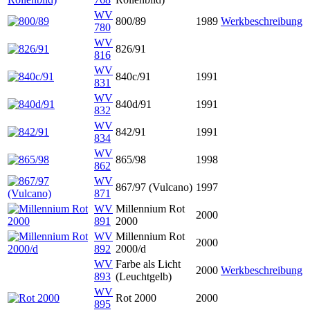
WV
800/89
1989
Werkbeschreibung
780
WV
826/91
816
WV
840c/91
1991
831
WV
840d/91
1991
832
WV
842/91
1991
834
WV
865/98
1998
862
WV
867/97 (Vulcano)
1997
871
WV
Millennium Rot
2000
891
2000
WV
Millennium Rot
2000
892
2000/d
WV
Farbe als Licht
2000
Werkbeschreibung
893
(Leuchtgelb)
WV
Rot 2000
2000
895