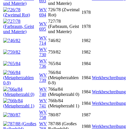
693
und Materie)
WV
726/78 (Zweimal
1978
694
Rot)
727/78
WV
(Farbraum, Geist
1978
695
und Materie)
WV
746/82
1982
714
WV
759/82
1982
730
WV
765/84
1984
736
766/84
WV
(Metapherzahlen
1984
Werkbeschreibung
739
0-9)
WV
766a/84
1984
Werkbeschreibung
740
(Metapherzahl 0)
WV
766b/84
1984
Werkbeschreibung
741
(Metapherzahl 1)
WV
780/87
1987
758
WV
787/88 (Großes
1988
Werkbeschreibung
768
Rollenbild)