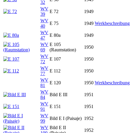
32
WV
E 72
1949
39
WV
E 75
1949
Werkbeschreibung
40
WV
E 80a
1949
47
WV
E 105
1950
69
(Raumstation)
WV
E 107
1950
72
WV
E 112
1950
77
WV
E 120
1950
Werkbeschreibung
81
WV
Bild E III
1951
84
WV
E 151
1951
91
WV
Bild E I (Paisaje)
1952
99
WV
Bild E II
1952
100
(Paisaje)