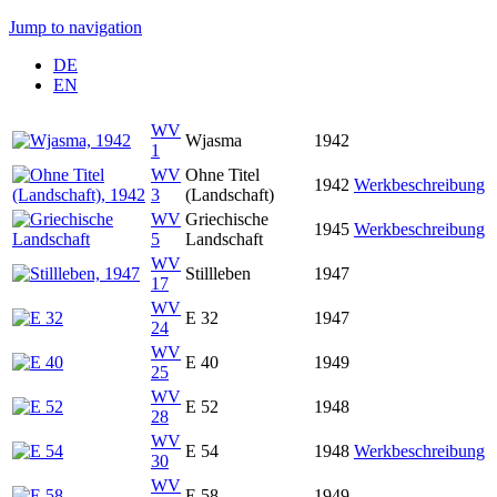
Jump to navigation
DE
EN
WV
Wjasma
1942
1
WV
Ohne Titel
1942
Werkbeschreibung
3
(Landschaft)
WV
Griechische
1945
Werkbeschreibung
5
Landschaft
WV
Stillleben
1947
17
WV
E 32
1947
24
WV
E 40
1949
25
WV
E 52
1948
28
WV
E 54
1948
Werkbeschreibung
30
WV
E 58
1949