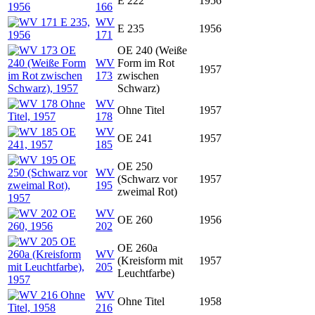
E 222
1956
166
WV
E 235
1956
171
OE 240 (Weiße
WV
Form im Rot
1957
173
zwischen
Schwarz)
WV
Ohne Titel
1957
178
WV
OE 241
1957
185
OE 250
WV
(Schwarz vor
1957
195
zweimal Rot)
WV
OE 260
1956
202
OE 260a
WV
(Kreisform mit
1957
205
Leuchtfarbe)
WV
Ohne Titel
1958
216