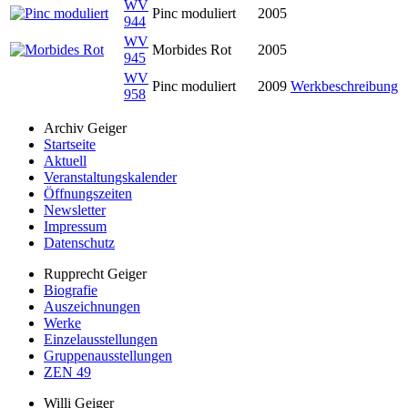
WV
Pinc moduliert
2005
944
WV
Morbides Rot
2005
945
WV
Pinc moduliert
2009
Werkbeschreibung
958
Archiv Geiger
Startseite
Aktuell
Veranstaltungskalender
Öffnungszeiten
Newsletter
Impressum
Datenschutz
Rupprecht Geiger
Biografie
Auszeichnungen
Werke
Einzelausstellungen
Gruppenausstellungen
ZEN 49
Willi Geiger