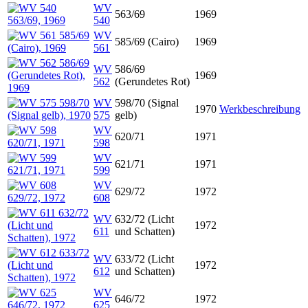
WV
563/69
1969
540
WV
585/69 (Cairo)
1969
561
WV
586/69
1969
562
(Gerundetes Rot)
WV
598/70 (Signal
1970
Werkbeschreibung
575
gelb)
WV
620/71
1971
598
WV
621/71
1971
599
WV
629/72
1972
608
WV
632/72 (Licht
1972
611
und Schatten)
WV
633/72 (Licht
1972
612
und Schatten)
WV
646/72
1972
625