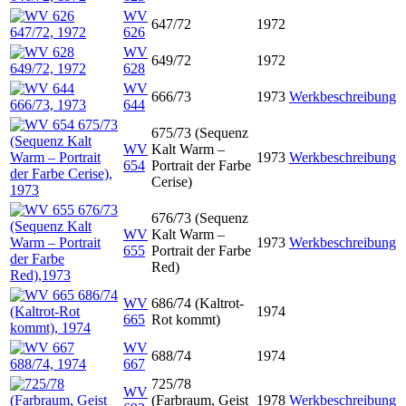
WV
647/72
1972
626
WV
649/72
1972
628
WV
666/73
1973
Werkbeschreibung
644
675/73 (Sequenz
WV
Kalt Warm –
1973
Werkbeschreibung
654
Portrait der Farbe
Cerise)
676/73 (Sequenz
WV
Kalt Warm –
1973
Werkbeschreibung
655
Portrait der Farbe
Red)
WV
686/74 (Kaltrot-
1974
665
Rot kommt)
WV
688/74
1974
667
725/78
WV
(Farbraum, Geist
1978
Werkbeschreibung