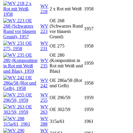
WV
2 x Rot mit Weiß
1958
218
OE 268
WV
(Schwarzes Rund
1957
223
vor blauem
Grund)
WV
OE 275
1958
231
OE 280
WV
(Komposition in
1959
235
Rot mit Weiß und
Blau)
WV
OE 286a/58 (Rot
1958
242
und Gelb)
WV
OE 296/59
1959
255
WV
OE 302/59
1959
263
WV
315a/61
1961
288
WV