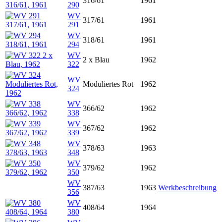
316/61
1961
290
WV
317/61
1961
291
WV
318/61
1961
294
WV
2 x Blau
1962
322
WV
Moduliertes Rot
1962
324
WV
366/62
1962
338
WV
367/62
1962
339
WV
378/63
1963
348
WV
379/62
1962
350
WV
387/63
1963
Werkbeschreibung
356
WV
408/64
1964
380