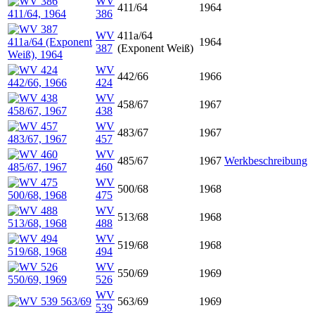
WV
411/64
1964
386
WV
411a/64
1964
387
(Exponent Weiß)
WV
442/66
1966
424
WV
458/67
1967
438
WV
483/67
1967
457
WV
485/67
1967
Werkbeschreibung
460
WV
500/68
1968
475
WV
513/68
1968
488
WV
519/68
1968
494
WV
550/69
1969
526
WV
563/69
1969
539