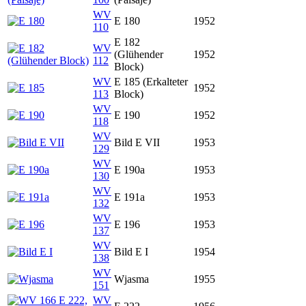
WV
E 180
1952
110
E 182
WV
(Glühender
1952
112
Block)
WV
E 185 (Erkalteter
1952
113
Block)
WV
E 190
1952
118
WV
Bild E VII
1953
129
WV
E 190a
1953
130
WV
E 191a
1953
132
WV
E 196
1953
137
WV
Bild E I
1954
138
WV
Wjasma
1955
151
WV