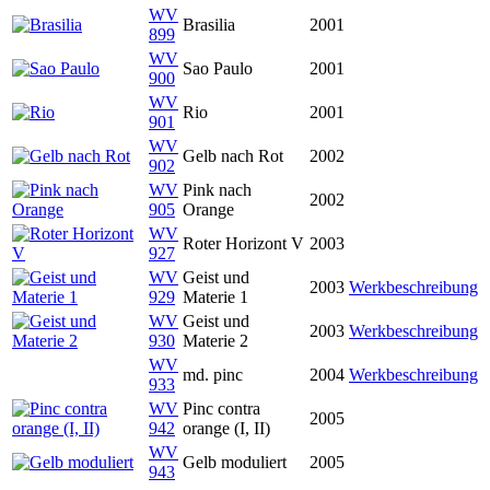
WV
Brasilia
2001
899
WV
Sao Paulo
2001
900
WV
Rio
2001
901
WV
Gelb nach Rot
2002
902
WV
Pink nach
2002
905
Orange
WV
Roter Horizont V
2003
927
WV
Geist und
2003
Werkbeschreibung
929
Materie 1
WV
Geist und
2003
Werkbeschreibung
930
Materie 2
WV
md. pinc
2004
Werkbeschreibung
933
WV
Pinc contra
2005
942
orange (I, II)
WV
Gelb moduliert
2005
943