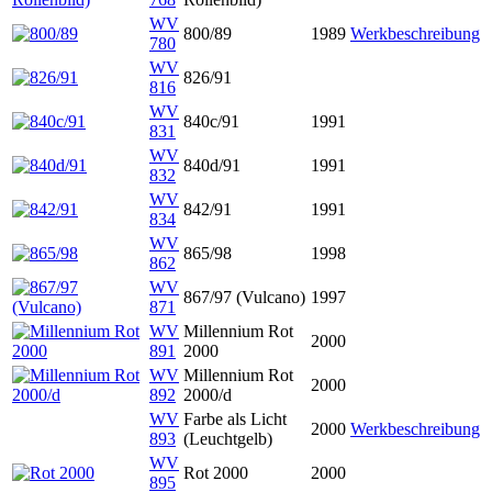
WV
800/89
1989
Werkbeschreibung
780
WV
826/91
816
WV
840c/91
1991
831
WV
840d/91
1991
832
WV
842/91
1991
834
WV
865/98
1998
862
WV
867/97 (Vulcano)
1997
871
WV
Millennium Rot
2000
891
2000
WV
Millennium Rot
2000
892
2000/d
WV
Farbe als Licht
2000
Werkbeschreibung
893
(Leuchtgelb)
WV
Rot 2000
2000
895