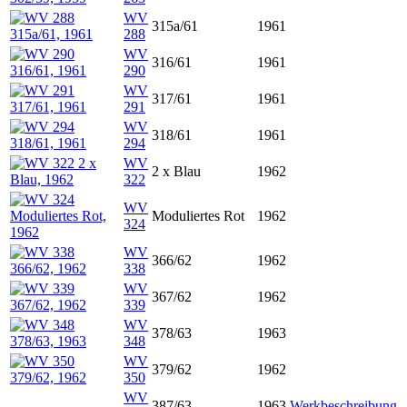
WV
315a/61
1961
288
WV
316/61
1961
290
WV
317/61
1961
291
WV
318/61
1961
294
WV
2 x Blau
1962
322
WV
Moduliertes Rot
1962
324
WV
366/62
1962
338
WV
367/62
1962
339
WV
378/63
1963
348
WV
379/62
1962
350
WV
387/63
1963
Werkbeschreibung