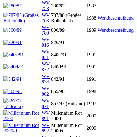
WV
780/87
1987
758
WV
787/88 (Großes
1988
Werkbeschreibung
768
Rollenbild)
WV
800/89
1989
Werkbeschreibung
780
WV
826/91
816
WV
840c/91
1991
831
WV
840d/91
1991
832
WV
842/91
1991
834
WV
865/98
1998
862
WV
867/97 (Vulcano)
1997
871
WV
Millennium Rot
2000
891
2000
WV
Millennium Rot
2000
892
2000/d