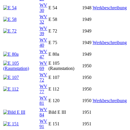
WV
E 54
1948
Werkbeschreibung
30
WV
E 58
1949
32
WV
E 72
1949
39
WV
E 75
1949
Werkbeschreibung
40
WV
E 80a
1949
47
WV
E 105
1950
69
(Raumstation)
WV
E 107
1950
72
WV
E 112
1950
77
WV
E 120
1950
Werkbeschreibung
81
WV
Bild E III
1951
84
WV
E 151
1951
91