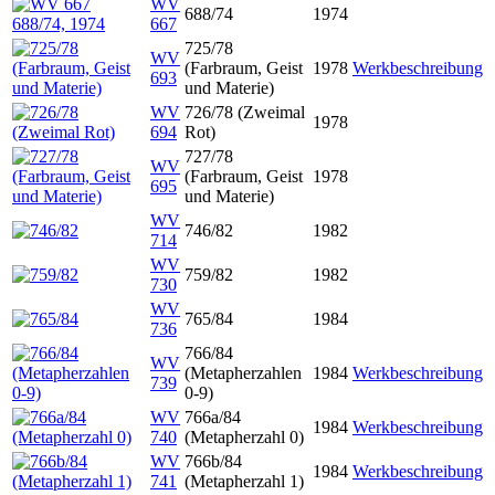
WV
688/74
1974
667
725/78
WV
(Farbraum, Geist
1978
Werkbeschreibung
693
und Materie)
WV
726/78 (Zweimal
1978
694
Rot)
727/78
WV
(Farbraum, Geist
1978
695
und Materie)
WV
746/82
1982
714
WV
759/82
1982
730
WV
765/84
1984
736
766/84
WV
(Metapherzahlen
1984
Werkbeschreibung
739
0-9)
WV
766a/84
1984
Werkbeschreibung
740
(Metapherzahl 0)
WV
766b/84
1984
Werkbeschreibung
741
(Metapherzahl 1)