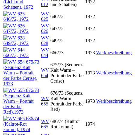
1972
612
und Schatten)
WV
646/72
1972
625
WV
647/72
1972
626
WV
649/72
1972
628
WV
666/73
1973
Werkbeschreibung
644
675/73 (Sequenz
WV
Kalt Warm –
1973
Werkbeschreibung
654
Portrait der Farbe
Cerise)
676/73 (Sequenz
WV
Kalt Warm –
1973
Werkbeschreibung
655
Portrait der Farbe
Red)
WV
686/74 (Kaltrot-
1974
665
Rot kommt)