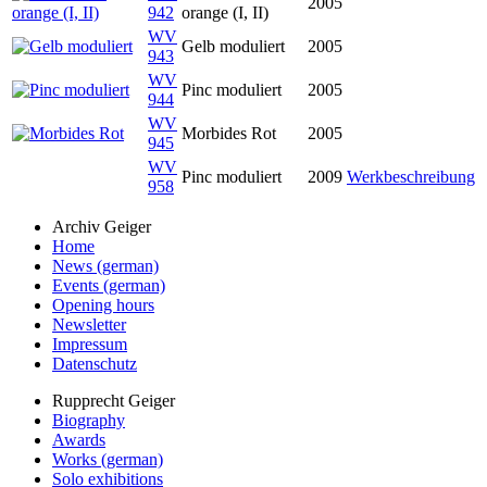
2005
942
orange (I, II)
WV
Gelb moduliert
2005
943
WV
Pinc moduliert
2005
944
WV
Morbides Rot
2005
945
WV
Pinc moduliert
2009
Werkbeschreibung
958
Archiv Geiger
Home
News (german)
Events (german)
Opening hours
Newsletter
Impressum
Datenschutz
Rupprecht Geiger
Biography
Awards
Works (german)
Solo exhibitions