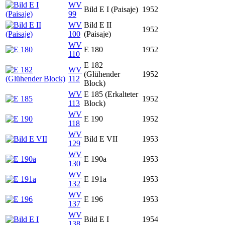
WV
Bild E I (Paisaje)
1952
99
WV
Bild E II
1952
100
(Paisaje)
WV
E 180
1952
110
E 182
WV
(Glühender
1952
112
Block)
WV
E 185 (Erkalteter
1952
113
Block)
WV
E 190
1952
118
WV
Bild E VII
1953
129
WV
E 190a
1953
130
WV
E 191a
1953
132
WV
E 196
1953
137
WV
Bild E I
1954
138