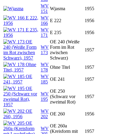
WV
Wjasma
1955
151
WV
E 222
1956
166
WV
E 235
1956
171
OE 240 (Weiße
WV
Form im Rot
1957
173
zwischen
Schwarz)
WV
Ohne Titel
1957
178
WV
OE 241
1957
185
OE 250
WV
(Schwarz vor
1957
195
zweimal Rot)
WV
OE 260
1956
202
OE 260a
WV
(Kreisform mit
1957
205