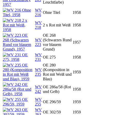
Leuchtfarbe)
WV
Ohne Titel
1958
216
WV
2 x Rot mit Weiß
1958
218
OE 268
WV
(Schwarzes Rund
1957
223
vor blauem
Grund)
WV
OE 275
1958
231
OE 280
WV
(Komposition in
1959
235
Rot mit Weiß und
Blau)
WV
OE 286a/58 (Rot
1958
242
und Gelb)
WV
OE 296/59
1959
255
WV
OE 302/59
1959
263