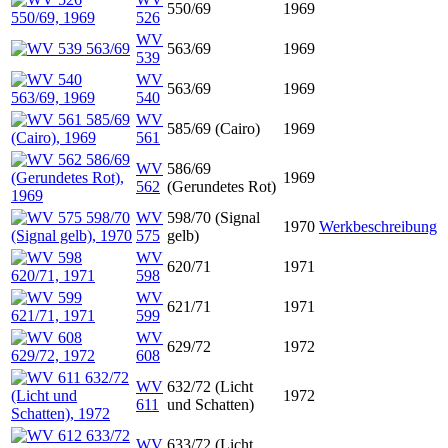
550/69
1969
526
WV
563/69
1969
539
WV
563/69
1969
540
WV
585/69 (Cairo)
1969
561
WV
586/69
1969
562
(Gerundetes Rot)
WV
598/70 (Signal
1970
Werkbeschreibung
575
gelb)
WV
620/71
1971
598
WV
621/71
1971
599
WV
629/72
1972
608
WV
632/72 (Licht
1972
611
und Schatten)
WV
633/72 (Licht