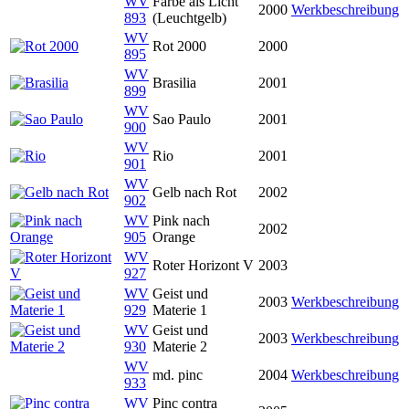
WV
Farbe als Licht
2000
Werkbeschreibung
893
(Leuchtgelb)
WV
Rot 2000
2000
895
WV
Brasilia
2001
899
WV
Sao Paulo
2001
900
WV
Rio
2001
901
WV
Gelb nach Rot
2002
902
WV
Pink nach
2002
905
Orange
WV
Roter Horizont V
2003
927
WV
Geist und
2003
Werkbeschreibung
929
Materie 1
WV
Geist und
2003
Werkbeschreibung
930
Materie 2
WV
md. pinc
2004
Werkbeschreibung
933
WV
Pinc contra