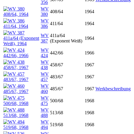
356
WV
408/64
1964
380
WV
411/64
1964
386
WV
411a/64
1964
387
(Exponent Weiß)
WV
442/66
1966
424
WV
458/67
1967
438
WV
483/67
1967
457
WV
485/67
1967
Werkbeschreibung
460
WV
500/68
1968
475
WV
513/68
1968
488
WV
519/68
1968
494
WV