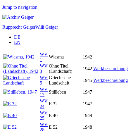
Jump to navigation
Rupprecht Geiger
Willi Geiger
DE
EN
WV
Wjasma
1942
1
WV
Ohne Titel
1942
Werkbeschreibung
3
(Landschaft)
WV
Griechische
1945
Werkbeschreibung
5
Landschaft
WV
Stillleben
1947
17
WV
E 32
1947
24
WV
E 40
1949
25
WV
E 52
1948
28