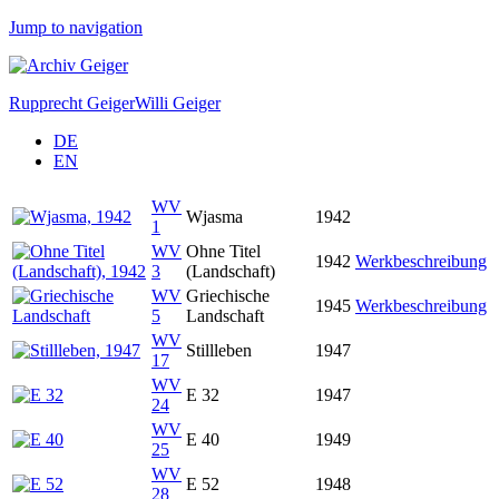
Jump to navigation
Rupprecht Geiger
Willi Geiger
DE
EN
WV
Wjasma
1942
1
WV
Ohne Titel
1942
Werkbeschreibung
3
(Landschaft)
WV
Griechische
1945
Werkbeschreibung
5
Landschaft
WV
Stillleben
1947
17
WV
E 32
1947
24
WV
E 40
1949
25
WV
E 52
1948
28