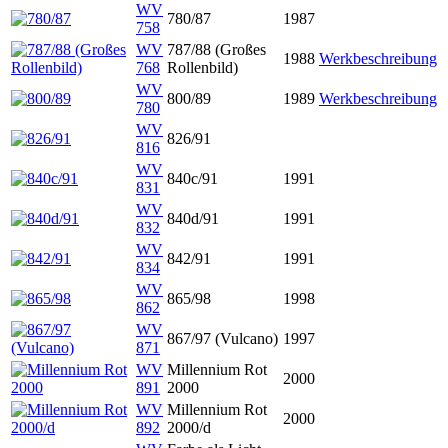
WV
780/87
1987
758
WV
787/88 (Großes
1988
Werkbeschreibung
768
Rollenbild)
WV
800/89
1989
Werkbeschreibung
780
WV
826/91
816
WV
840c/91
1991
831
WV
840d/91
1991
832
WV
842/91
1991
834
WV
865/98
1998
862
WV
867/97 (Vulcano)
1997
871
WV
Millennium Rot
2000
891
2000
WV
Millennium Rot
2000
892
2000/d