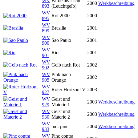
WV
Farbe als Licht
2000
Werkbeschreibung
893
(Leuchtgelb)
WV
Rot 2000
2000
895
WV
Brasilia
2001
899
WV
Sao Paulo
2001
900
WV
Rio
2001
901
WV
Gelb nach Rot
2002
902
WV
Pink nach
2002
905
Orange
WV
Roter Horizont V
2003
927
WV
Geist und
2003
Werkbeschreibung
929
Materie 1
WV
Geist und
2003
Werkbeschreibung
930
Materie 2
WV
md. pinc
2004
Werkbeschreibung
933
WV
Pinc contra