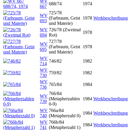
WV
688/74
1974
667
725/78
WV
(Farbraum, Geist
1978
Werkbeschreibung
693
und Materie)
WV
726/78 (Zweimal
1978
694
Rot)
727/78
WV
(Farbraum, Geist
1978
695
und Materie)
WV
746/82
1982
714
WV
759/82
1982
730
WV
765/84
1984
736
766/84
WV
(Metapherzahlen
1984
Werkbeschreibung
739
0-9)
WV
766a/84
1984
Werkbeschreibung
740
(Metapherzahl 0)
WV
766b/84
1984
Werkbeschreibung
741
(Metapherzahl 1)