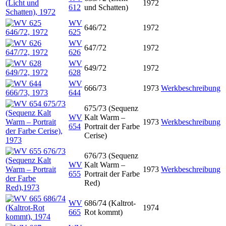
1972
612
und Schatten)
WV
646/72
1972
625
WV
647/72
1972
626
WV
649/72
1972
628
WV
666/73
1973
Werkbeschreibung
644
675/73 (Sequenz
WV
Kalt Warm –
1973
Werkbeschreibung
654
Portrait der Farbe
Cerise)
676/73 (Sequenz
WV
Kalt Warm –
1973
Werkbeschreibung
655
Portrait der Farbe
Red)
WV
686/74 (Kaltrot-
1974
665
Rot kommt)