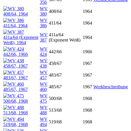
356
WV
408/64
1964
380
WV
411/64
1964
386
WV
411a/64
1964
387
(Exponent Weiß)
WV
442/66
1966
424
WV
458/67
1967
438
WV
483/67
1967
457
WV
485/67
1967
Werkbeschreibung
460
WV
500/68
1968
475
WV
513/68
1968
488
WV
519/68
1968
494
WV