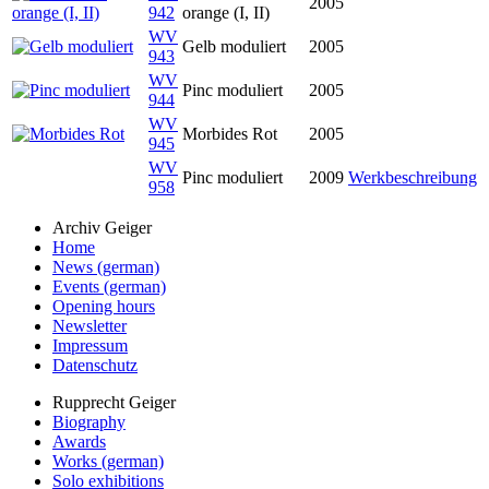
2005
942
orange (I, II)
WV
Gelb moduliert
2005
943
WV
Pinc moduliert
2005
944
WV
Morbides Rot
2005
945
WV
Pinc moduliert
2009
Werkbeschreibung
958
Archiv Geiger
Home
News (german)
Events (german)
Opening hours
Newsletter
Impressum
Datenschutz
Rupprecht Geiger
Biography
Awards
Works (german)
Solo exhibitions