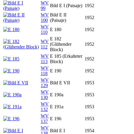
WV
Bild E I (Paisaje)
1952
99
WV
Bild E II
1952
100
(Paisaje)
WV
E 180
1952
110
E 182
WV
(Glühender
1952
112
Block)
WV
E 185 (Erkalteter
1952
113
Block)
WV
E 190
1952
118
WV
Bild E VII
1953
129
WV
E 190a
1953
130
WV
E 191a
1953
132
WV
E 196
1953
137
WV
Bild E I
1954
138