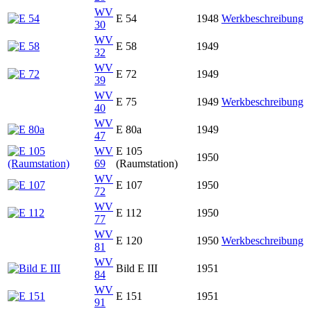
WV
E 54
1948
Werkbeschreibung
30
WV
E 58
1949
32
WV
E 72
1949
39
WV
E 75
1949
Werkbeschreibung
40
WV
E 80a
1949
47
WV
E 105
1950
69
(Raumstation)
WV
E 107
1950
72
WV
E 112
1950
77
WV
E 120
1950
Werkbeschreibung
81
WV
Bild E III
1951
84
WV
E 151
1951
91