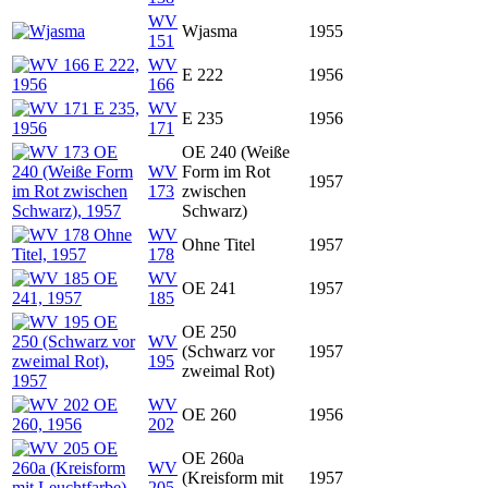
WV
Wjasma
1955
151
WV
E 222
1956
166
WV
E 235
1956
171
OE 240 (Weiße
WV
Form im Rot
1957
173
zwischen
Schwarz)
WV
Ohne Titel
1957
178
WV
OE 241
1957
185
OE 250
WV
(Schwarz vor
1957
195
zweimal Rot)
WV
OE 260
1956
202
OE 260a
WV
(Kreisform mit
1957
205