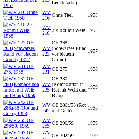
Leuchtfarbe)
WV
Ohne Titel
1958
216
WV
2 x Rot mit Weiß
1958
218
OE 268
WV
(Schwarzes Rund
1957
223
vor blauem
Grund)
WV
OE 275
1958
231
OE 280
WV
(Komposition in
1959
235
Rot mit Weiß und
Blau)
WV
OE 286a/58 (Rot
1958
242
und Gelb)
WV
OE 296/59
1959
255
WV
OE 302/59
1959
263