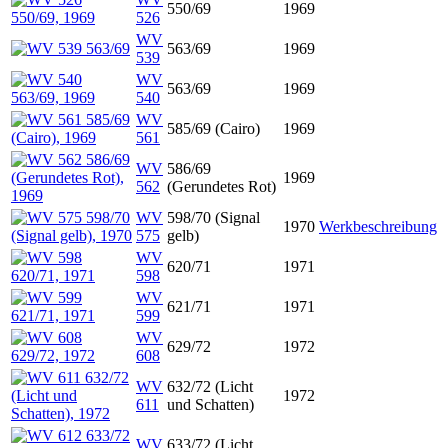
550/69
1969
526
WV
563/69
1969
539
WV
563/69
1969
540
WV
585/69 (Cairo)
1969
561
WV
586/69
1969
562
(Gerundetes Rot)
WV
598/70 (Signal
1970
Werkbeschreibung
575
gelb)
WV
620/71
1971
598
WV
621/71
1971
599
WV
629/72
1972
608
WV
632/72 (Licht
1972
611
und Schatten)
WV
633/72 (Licht