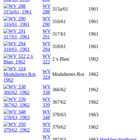
WV
315a/61
1961
288
WV
316/61
1961
290
WV
317/61
1961
291
WV
318/61
1961
294
WV
2 x Blau
1962
322
WV
Moduliertes Rot
1962
324
WV
366/62
1962
338
WV
367/62
1962
339
WV
378/63
1963
348
WV
379/62
1962
350
WV
387/63
1963
Werkbeschreibung