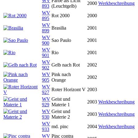
WV
Farbe als Licht
2000
Werkbeschreibung
893
(Leuchtgelb)
WV
Rot 2000
2000
895
WV
Brasilia
2001
899
WV
Sao Paulo
2001
900
WV
Rio
2001
901
WV
Gelb nach Rot
2002
902
WV
Pink nach
2002
905
Orange
WV
Roter Horizont V
2003
927
WV
Geist und
2003
Werkbeschreibung
929
Materie 1
WV
Geist und
2003
Werkbeschreibung
930
Materie 2
WV
md. pinc
2004
Werkbeschreibung
933
WV
Pinc contra