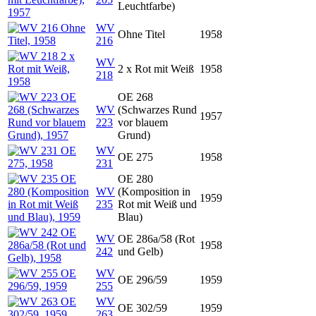
Leuchtfarbe)
WV
Ohne Titel
1958
216
WV
2 x Rot mit Weiß
1958
218
OE 268
WV
(Schwarzes Rund
1957
223
vor blauem
Grund)
WV
OE 275
1958
231
OE 280
WV
(Komposition in
1959
235
Rot mit Weiß und
Blau)
WV
OE 286a/58 (Rot
1958
242
und Gelb)
WV
OE 296/59
1959
255
WV
OE 302/59
1959
263