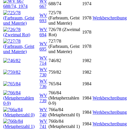
WV
688/74
1974
667
725/78
WV
(Farbraum, Geist
1978
Werkbeschreibung
693
und Materie)
WV
726/78 (Zweimal
1978
694
Rot)
727/78
WV
(Farbraum, Geist
1978
695
und Materie)
WV
746/82
1982
714
WV
759/82
1982
730
WV
765/84
1984
736
766/84
WV
(Metapherzahlen
1984
Werkbeschreibung
739
0-9)
WV
766a/84
1984
Werkbeschreibung
740
(Metapherzahl 0)
WV
766b/84
1984
Werkbeschreibung
741
(Metapherzahl 1)