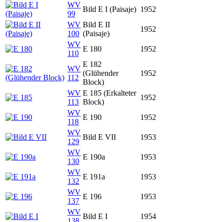
WV
Bild E I (Paisaje)
1952
99
WV
Bild E II
1952
100
(Paisaje)
WV
E 180
1952
110
E 182
WV
(Glühender
1952
112
Block)
WV
E 185 (Erkalteter
1952
113
Block)
WV
E 190
1952
118
WV
Bild E VII
1953
129
WV
E 190a
1953
130
WV
E 191a
1953
132
WV
E 196
1953
137
WV
Bild E I
1954
138