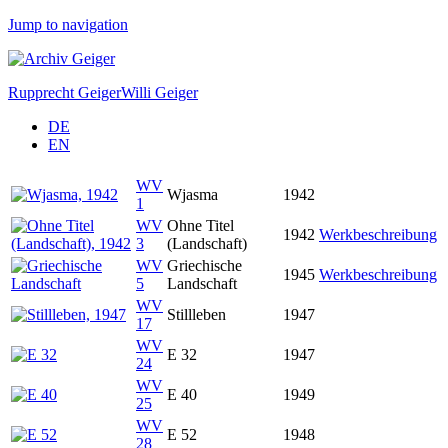
Jump to navigation
Rupprecht Geiger
Willi Geiger
DE
EN
WV
Wjasma
1942
1
WV
Ohne Titel
1942
Werkbeschreibung
3
(Landschaft)
WV
Griechische
1945
Werkbeschreibung
5
Landschaft
WV
Stillleben
1947
17
WV
E 32
1947
24
WV
E 40
1949
25
WV
E 52
1948
28