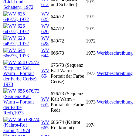
1972
612
und Schatten)
WV
646/72
1972
625
WV
647/72
1972
626
WV
649/72
1972
628
WV
666/73
1973
Werkbeschreibung
644
675/73 (Sequenz
WV
Kalt Warm –
1973
Werkbeschreibung
654
Portrait der Farbe
Cerise)
676/73 (Sequenz
WV
Kalt Warm –
1973
Werkbeschreibung
655
Portrait der Farbe
Red)
WV
686/74 (Kaltrot-
1974
665
Rot kommt)