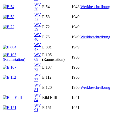
WV
E 54
1948
Werkbeschreibung
30
WV
E 58
1949
32
WV
E 72
1949
39
WV
E 75
1949
Werkbeschreibung
40
WV
E 80a
1949
47
WV
E 105
1950
69
(Raumstation)
WV
E 107
1950
72
WV
E 112
1950
77
WV
E 120
1950
Werkbeschreibung
81
WV
Bild E III
1951
84
WV
E 151
1951
91