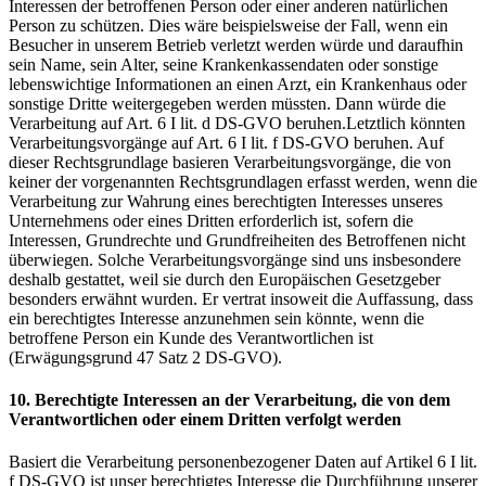
Interessen der betroffenen Person oder einer anderen natürlichen
Person zu schützen. Dies wäre beispielsweise der Fall, wenn ein
Besucher in unserem Betrieb verletzt werden würde und daraufhin
sein Name, sein Alter, seine Krankenkassendaten oder sonstige
lebenswichtige Informationen an einen Arzt, ein Krankenhaus oder
sonstige Dritte weitergegeben werden müssten. Dann würde die
Verarbeitung auf Art. 6 I lit. d DS-GVO beruhen.Letztlich könnten
Verarbeitungsvorgänge auf Art. 6 I lit. f DS-GVO beruhen. Auf
dieser Rechtsgrundlage basieren Verarbeitungsvorgänge, die von
keiner der vorgenannten Rechtsgrundlagen erfasst werden, wenn die
Verarbeitung zur Wahrung eines berechtigten Interesses unseres
Unternehmens oder eines Dritten erforderlich ist, sofern die
Interessen, Grundrechte und Grundfreiheiten des Betroffenen nicht
überwiegen. Solche Verarbeitungsvorgänge sind uns insbesondere
deshalb gestattet, weil sie durch den Europäischen Gesetzgeber
besonders erwähnt wurden. Er vertrat insoweit die Auffassung, dass
ein berechtigtes Interesse anzunehmen sein könnte, wenn die
betroffene Person ein Kunde des Verantwortlichen ist
(Erwägungsgrund 47 Satz 2 DS-GVO).
10. Berechtigte Interessen an der Verarbeitung, die von dem
Verantwortlichen oder einem Dritten verfolgt werden
Basiert die Verarbeitung personenbezogener Daten auf Artikel 6 I lit.
f DS-GVO ist unser berechtigtes Interesse die Durchführung unserer