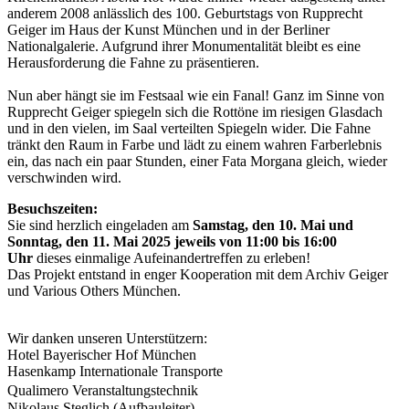
anderem 2008 anlässlich des 100. Geburtstags von Rupprecht
Geiger im Haus der Kunst München und in der Berliner
Nationalgalerie. Aufgrund ihrer Monumentalität bleibt es eine
Herausforderung die Fahne zu präsentieren.
Nun aber hängt sie im Festsaal wie ein Fanal! Ganz im Sinne von
Rupprecht Geiger spiegeln sich die Rottöne im riesigen Glasdach
und in den vielen, im Saal verteilten Spiegeln wider. Die Fahne
tränkt den Raum in Farbe und lädt zu einem wahren Farberlebnis
ein, das nach ein paar Stunden, einer Fata Morgana gleich, wieder
verschwinden wird.
Besuchszeiten:
Sie sind herzlich eingeladen am
Samstag, den 10. Mai und
Sonntag, den 11. Mai 2025 jeweils von 11:00 bis 16:00
Uhr
dieses einmalige Aufeinandertreffen zu erleben!
Das Projekt entstand in enger Kooperation mit dem Archiv Geiger
und Various Others München.
Wir danken unseren Unterstützern:
Hotel Bayerischer Hof München
Hasenkamp Internationale Transporte
Qualimero Veranstaltungstechnik
Nikolaus Steglich (Aufbauleiter)