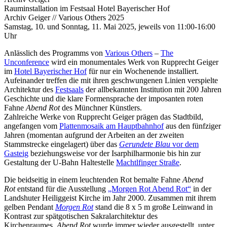
Rauminstallation im Festsaal Hotel Bayerischer Hof
Archiv Geiger // Various Others 2025
Samstag, 10. und Sonntag, 11. Mai 2025, jeweils von 11:00-16:00
Uhr
Anlässlich des Programms von
Various Others
–
The
Unconference
wird ein monumentales Werk von Rupprecht Geiger
im
Hotel Bayerischer Hof
für nur ein Wochenende installiert.
Aufeinander treffen die mit ihren geschwungenen Linien verspielte
Architektur des
Festsaals
der allbekannten Institution mit 200 Jahren
Geschichte und die klare Formensprache der imposanten roten
Fahne
Abend Rot
des Münchner Künstlers.
Zahlreiche Werke von Rupprecht Geiger prägen das Stadtbild,
angefangen vom
Plattenmosaik am Hauptbahnhof
aus den fünfziger
Jahren (momentan aufgrund der Arbeiten an der zweiten
Stammstrecke eingelagert) über das
Gerundete Blau
vor dem
Gasteig
beziehungsweise vor der Isarphilharmonie bis hin zur
Gestaltung der U-Bahn Haltestelle
Machtlfinger Straße
.
Die beidseitig in einem leuchtenden Rot bemalte Fahne
Abend
Rot
entstand für die Ausstellung
„Morgen Rot Abend Rot“
in der
Landshuter Heiliggeist Kirche im Jahr 2000. Zusammen mit ihrem
gelben Pendant
Morgen Rot
stand die 8 x 5 m große Leinwand in
Kontrast zur spätgotischen Sakralarchitektur des
Kirchenraumes.
Abend Rot
wurde immer wieder ausgestellt, unter