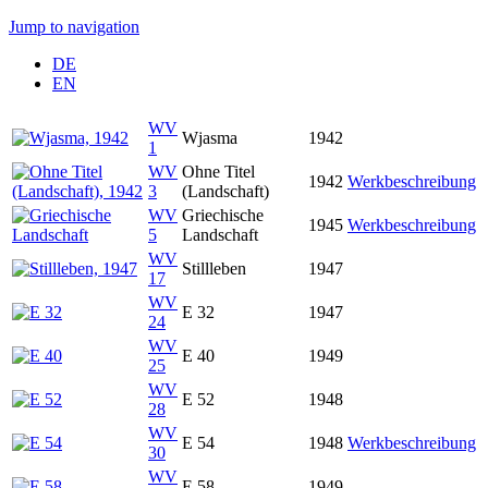
Jump to navigation
DE
EN
WV
Wjasma
1942
1
WV
Ohne Titel
1942
Werkbeschreibung
3
(Landschaft)
WV
Griechische
1945
Werkbeschreibung
5
Landschaft
WV
Stillleben
1947
17
WV
E 32
1947
24
WV
E 40
1949
25
WV
E 52
1948
28
WV
E 54
1948
Werkbeschreibung
30
WV
E 58
1949