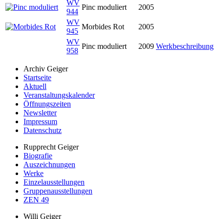
WV
Pinc moduliert
2005
944
WV
Morbides Rot
2005
945
WV
Pinc moduliert
2009
Werkbeschreibung
958
Archiv Geiger
Startseite
Aktuell
Veranstaltungskalender
Öffnungszeiten
Newsletter
Impressum
Datenschutz
Rupprecht Geiger
Biografie
Auszeichnungen
Werke
Einzelausstellungen
Gruppenausstellungen
ZEN 49
Willi Geiger