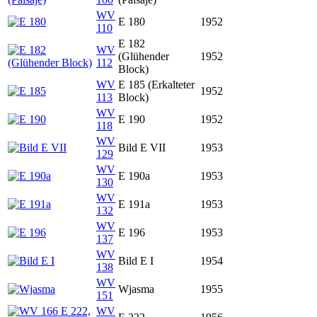
WV
E 180
1952
110
E 182
WV
(Glühender
1952
112
Block)
WV
E 185 (Erkalteter
1952
113
Block)
WV
E 190
1952
118
WV
Bild E VII
1953
129
WV
E 190a
1953
130
WV
E 191a
1953
132
WV
E 196
1953
137
WV
Bild E I
1954
138
WV
Wjasma
1955
151
WV