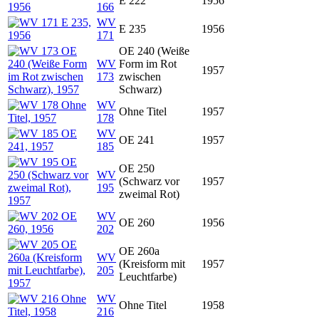
E 222
1956
166
WV
E 235
1956
171
OE 240 (Weiße
WV
Form im Rot
1957
173
zwischen
Schwarz)
WV
Ohne Titel
1957
178
WV
OE 241
1957
185
OE 250
WV
(Schwarz vor
1957
195
zweimal Rot)
WV
OE 260
1956
202
OE 260a
WV
(Kreisform mit
1957
205
Leuchtfarbe)
WV
Ohne Titel
1958
216