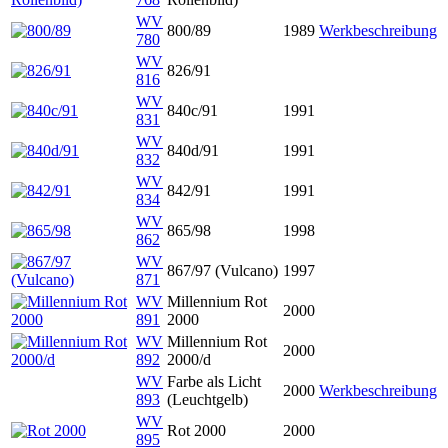
WV
800/89
1989
Werkbeschreibung
780
WV
826/91
816
WV
840c/91
1991
831
WV
840d/91
1991
832
WV
842/91
1991
834
WV
865/98
1998
862
WV
867/97 (Vulcano)
1997
871
WV
Millennium Rot
2000
891
2000
WV
Millennium Rot
2000
892
2000/d
WV
Farbe als Licht
2000
Werkbeschreibung
893
(Leuchtgelb)
WV
Rot 2000
2000
895