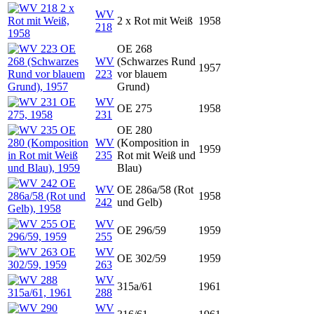
WV
2 x Rot mit Weiß
1958
218
OE 268
WV
(Schwarzes Rund
1957
223
vor blauem
Grund)
WV
OE 275
1958
231
OE 280
WV
(Komposition in
1959
235
Rot mit Weiß und
Blau)
WV
OE 286a/58 (Rot
1958
242
und Gelb)
WV
OE 296/59
1959
255
WV
OE 302/59
1959
263
WV
315a/61
1961
288
WV