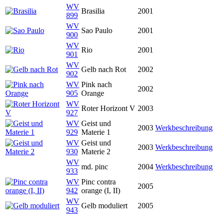
WV
Brasilia
2001
899
WV
Sao Paulo
2001
900
WV
Rio
2001
901
WV
Gelb nach Rot
2002
902
WV
Pink nach
2002
905
Orange
WV
Roter Horizont V
2003
927
WV
Geist und
2003
Werkbeschreibung
929
Materie 1
WV
Geist und
2003
Werkbeschreibung
930
Materie 2
WV
md. pinc
2004
Werkbeschreibung
933
WV
Pinc contra
2005
942
orange (I, II)
WV
Gelb moduliert
2005
943