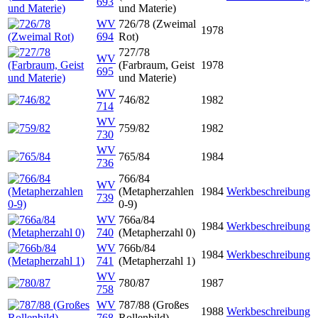
693
und Materie)
WV
726/78 (Zweimal
1978
694
Rot)
727/78
WV
(Farbraum, Geist
1978
695
und Materie)
WV
746/82
1982
714
WV
759/82
1982
730
WV
765/84
1984
736
766/84
WV
(Metapherzahlen
1984
Werkbeschreibung
739
0-9)
WV
766a/84
1984
Werkbeschreibung
740
(Metapherzahl 0)
WV
766b/84
1984
Werkbeschreibung
741
(Metapherzahl 1)
WV
780/87
1987
758
WV
787/88 (Großes
1988
Werkbeschreibung
768
Rollenbild)