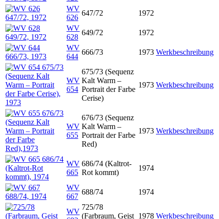
WV
647/72
1972
626
WV
649/72
1972
628
WV
666/73
1973
Werkbeschreibung
644
675/73 (Sequenz
WV
Kalt Warm –
1973
Werkbeschreibung
654
Portrait der Farbe
Cerise)
676/73 (Sequenz
WV
Kalt Warm –
1973
Werkbeschreibung
655
Portrait der Farbe
Red)
WV
686/74 (Kaltrot-
1974
665
Rot kommt)
WV
688/74
1974
667
725/78
WV
(Farbraum, Geist
1978
Werkbeschreibung