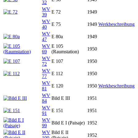
32
WV
E 72
1949
39
WV
E 75
1949
Werkbeschreibung
40
WV
E 80a
1949
47
WV
E 105
1950
69
(Raumstation)
WV
E 107
1950
72
WV
E 112
1950
77
WV
E 120
1950
Werkbeschreibung
81
WV
Bild E III
1951
84
WV
E 151
1951
91
WV
Bild E I (Paisaje)
1952
99
WV
Bild E II
1952
100
(Paisaje)