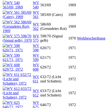
WV
563/69
1969
540
WV
585/69 (Cairo)
1969
561
WV
586/69
1969
562
(Gerundetes Rot)
WV
598/70 (Signal
1970
Werkbeschreibung
575
gelb)
WV
620/71
1971
598
WV
621/71
1971
599
WV
629/72
1972
608
WV
632/72 (Licht
1972
611
und Schatten)
WV
633/72 (Licht
1972
612
und Schatten)
WV
646/72
1972
625