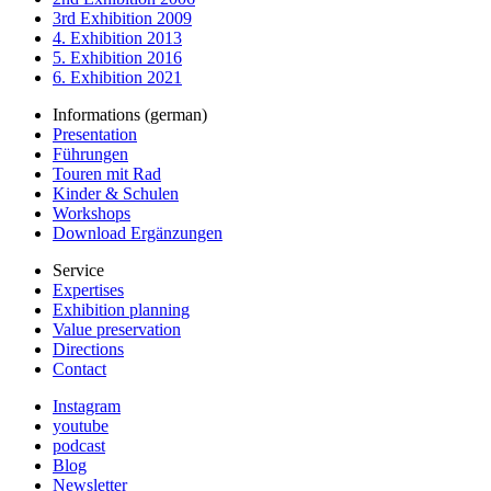
3rd Exhibition 2009
4. Exhibition 2013
5. Exhibition 2016
6. Exhibition 2021
Informations (german)
Presentation
Führungen
Touren mit Rad
Kinder & Schulen
Workshops
Download Ergänzungen
Service
Expertises
Exhibition planning
Value preservation
Directions
Contact
Instagram
youtube
podcast
Blog
Newsletter