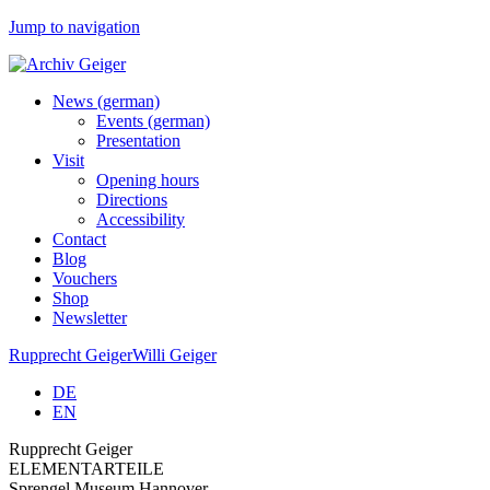
Jump to navigation
News (german)
Events (german)
Presentation
Visit
Opening hours
Directions
Accessibility
Contact
Blog
Vouchers
Shop
Newsletter
Rupprecht Geiger
Willi Geiger
DE
EN
Rupprecht Geiger
ELEMENTARTEILE
Sprengel Museum Hannover