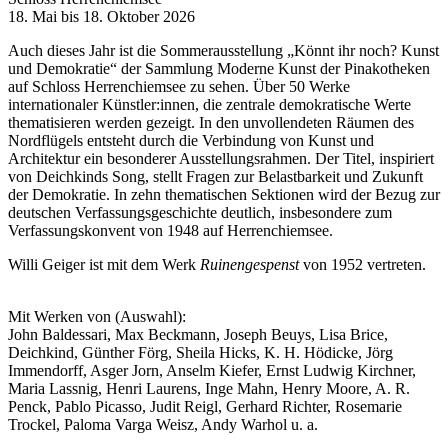
18. Mai bis 18. Oktober 2026
Auch dieses Jahr ist die Sommerausstellung „Könnt ihr noch? Kunst
und Demokratie“ der Sammlung Moderne Kunst der Pinakotheken
auf Schloss Herrenchiemsee zu sehen. Über 50 Werke
internationaler Künstler:innen, die zentrale demokratische Werte
thematisieren werden gezeigt. In den unvollendeten Räumen des
Nordflügels entsteht durch die Verbindung von Kunst und
Architektur ein besonderer Ausstellungsrahmen. Der Titel, inspiriert
von Deichkinds Song, stellt Fragen zur Belastbarkeit und Zukunft
der Demokratie. In zehn thematischen Sektionen wird der Bezug zur
deutschen Verfassungsgeschichte deutlich, insbesondere zum
Verfassungskonvent von 1948 auf Herrenchiemsee.
Willi Geiger ist mit dem Werk
Ruinengespenst
von 1952 vertreten.
Mit Werken von (Auswahl):
John Baldessari, Max Beckmann, Joseph Beuys, Lisa Brice,
Deichkind, Günther Förg, Sheila Hicks, K. H. Hödicke, Jörg
Immendorff, Asger Jorn, Anselm Kiefer, Ernst Ludwig Kirchner,
Maria Lassnig, Henri Laurens, Inge Mahn, Henry Moore, A. R.
Penck, Pablo Picasso, Judit Reigl, Gerhard Richter, Rosemarie
Trockel, Paloma Varga Weisz, Andy Warhol u. a.