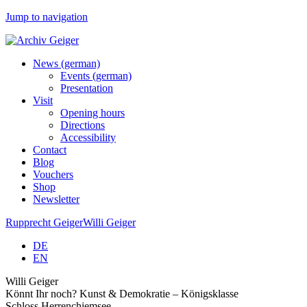
Jump to navigation
News (german)
Events (german)
Presentation
Visit
Opening hours
Directions
Accessibility
Contact
Blog
Vouchers
Shop
Newsletter
Rupprecht Geiger
Willi Geiger
DE
EN
Willi Geiger
Könnt Ihr noch? Kunst & Demokratie – Königsklasse
Schloss Herrenchiemsee