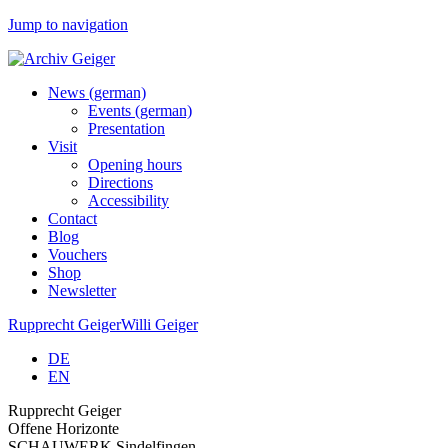
Jump to navigation
News (german)
Events (german)
Presentation
Visit
Opening hours
Directions
Accessibility
Contact
Blog
Vouchers
Shop
Newsletter
Rupprecht Geiger
Willi Geiger
DE
EN
Rupprecht Geiger
Offene Horizonte
SCHAUWERK Sindelfingen