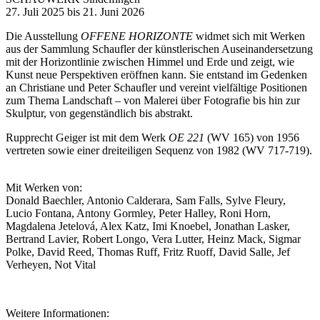
27. Juli 2025 bis 21. Juni 2026
Die Ausstellung
OFFENE HORIZONTE
widmet sich mit Werken
aus der Sammlung Schaufler der künstlerischen Auseinandersetzung
mit der Horizontlinie zwischen Himmel und Erde und zeigt, wie
Kunst neue Perspektiven eröffnen kann. Sie entstand im Gedenken
an Christiane und Peter Schaufler und vereint vielfältige Positionen
zum Thema Landschaft – von Malerei über Fotografie bis hin zur
Skulptur, von gegenständlich bis abstrakt.
Rupprecht Geiger ist mit dem Werk
OE 221
(WV 165) von 1956
vertreten sowie einer dreiteiligen Sequenz von 1982 (WV 717-719).
Mit Werken von:
Donald Baechler, Antonio Calderara, Sam Falls, Sylve Fleury,
Lucio Fontana, Antony Gormley, Peter Halley, Roni Horn,
Magdalena Jetelová, Alex Katz, Imi Knoebel, Jonathan Lasker,
Bertrand Lavier, Robert Longo, Vera Lutter, Heinz Mack, Sigmar
Polke, David Reed, Thomas Ruff, Fritz Ruoff, David Salle, Jef
Verheyen, Not Vital
Weitere Informationen: