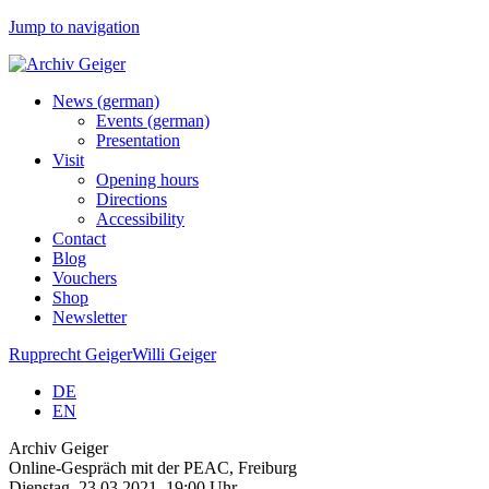
Jump to navigation
News (german)
Events (german)
Presentation
Visit
Opening hours
Directions
Accessibility
Contact
Blog
Vouchers
Shop
Newsletter
Rupprecht Geiger
Willi Geiger
DE
EN
Archiv Geiger
Online-Gespräch mit der PEAC, Freiburg
Dienstag, 23.03.2021, 19:00 Uhr