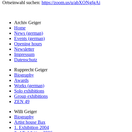
Ortseinwahl suchen:
https://zoom.us/u/abXONgfgAi
Archiv Geiger
Home
News (german)
Events (german)
Opening hours
Newsletter
Impressum
Datenschutz
Rupprecht Geiger
Biography
Awards
Works (german)
Solo exhibitions
Group exhibitions
ZEN 49
Willi Geiger
Biography
Artist house Bax
1. Exhibition 2004