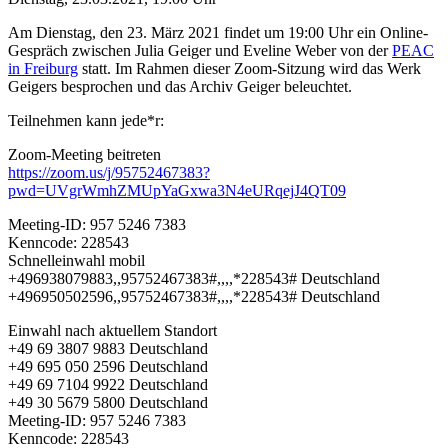
Am Dienstag, den 23. März 2021 findet um 19:00 Uhr ein Online-
Gespräch zwischen Julia Geiger und Eveline Weber von der
PEAC
in Freiburg
statt. Im Rahmen dieser Zoom-Sitzung wird das Werk
Geigers besprochen und das Archiv Geiger beleuchtet.
Teilnehmen kann jede*r:
Zoom-Meeting beitreten
https://zoom.us/j/95752467383?
pwd=UVgrWmhZMUpYaGxwa3N4eURqejJ4QT09
Meeting-ID: 957 5246 7383
Kenncode: 228543
Schnelleinwahl mobil
+496938079883,,95752467383#,,,,*228543# Deutschland
+496950502596,,95752467383#,,,,*228543# Deutschland
Einwahl nach aktuellem Standort
+49 69 3807 9883 Deutschland
+49 695 050 2596 Deutschland
+49 69 7104 9922 Deutschland
+49 30 5679 5800 Deutschland
Meeting-ID: 957 5246 7383
Kenncode: 228543