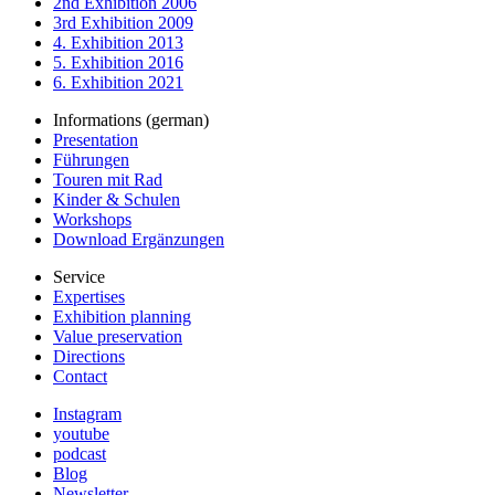
2nd Exhibition 2006
3rd Exhibition 2009
4. Exhibition 2013
5. Exhibition 2016
6. Exhibition 2021
Informations (german)
Presentation
Führungen
Touren mit Rad
Kinder & Schulen
Workshops
Download Ergänzungen
Service
Expertises
Exhibition planning
Value preservation
Directions
Contact
Instagram
youtube
podcast
Blog
Newsletter