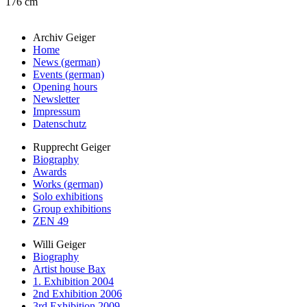
176 cm
Archiv Geiger
Home
News (german)
Events (german)
Opening hours
Newsletter
Impressum
Datenschutz
Rupprecht Geiger
Biography
Awards
Works (german)
Solo exhibitions
Group exhibitions
ZEN 49
Willi Geiger
Biography
Artist house Bax
1. Exhibition 2004
2nd Exhibition 2006
3rd Exhibition 2009