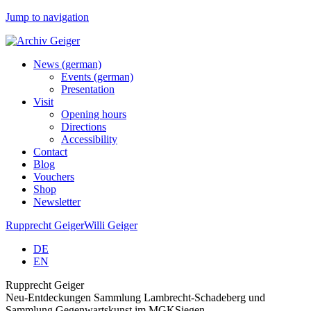
Jump to navigation
News (german)
Events (german)
Presentation
Visit
Opening hours
Directions
Accessibility
Contact
Blog
Vouchers
Shop
Newsletter
Rupprecht Geiger
Willi Geiger
DE
EN
Rupprecht Geiger
Neu-Entdeckungen Sammlung Lambrecht-Schadeberg und
Sammlung Gegenwartskunst im MGKSiegen