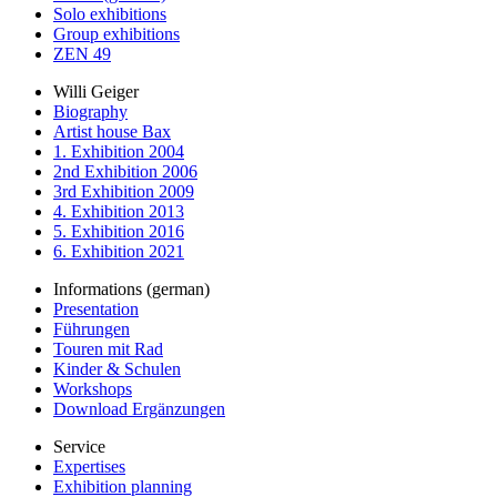
Solo exhibitions
Group exhibitions
ZEN 49
Willi Geiger
Biography
Artist house Bax
1. Exhibition 2004
2nd Exhibition 2006
3rd Exhibition 2009
4. Exhibition 2013
5. Exhibition 2016
6. Exhibition 2021
Informations (german)
Presentation
Führungen
Touren mit Rad
Kinder & Schulen
Workshops
Download Ergänzungen
Service
Expertises
Exhibition planning