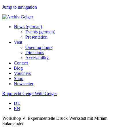
Jump to navigation
News (german)
Events (german)
Presentation
Visit
Opening hours
Directions
Accessibility
Contact
Blog
Vouchers
Shop
Newsletter
Rupprecht Geiger
Willi Geiger
DE
EN
Workshop V: Experimentelle Druck-Werkstatt mit Miriam
Salamander