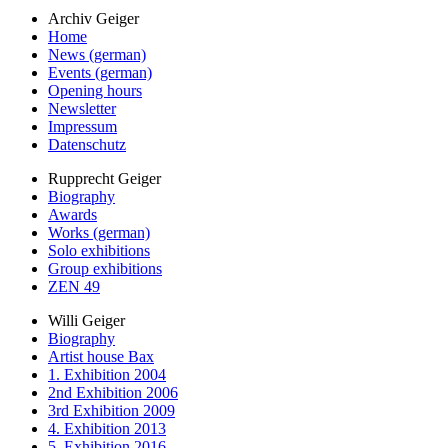
Archiv Geiger
Home
News (german)
Events (german)
Opening hours
Newsletter
Impressum
Datenschutz
Rupprecht Geiger
Biography
Awards
Works (german)
Solo exhibitions
Group exhibitions
ZEN 49
Willi Geiger
Biography
Artist house Bax
1. Exhibition 2004
2nd Exhibition 2006
3rd Exhibition 2009
4. Exhibition 2013
5. Exhibition 2016