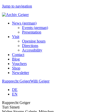
Jump to navigation
News (german)
Events (german)
Presentation
Visit
Opening hours
Directions
Accessibility
Contact
Blog
Vouchers
Shop
Newsletter
Rupprecht Geiger
Willi Geiger
DE
EN
Rupprecht Geiger
Turi Simeti
Walter Storms Galerie, München