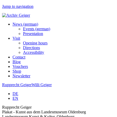
Jump to navigation
News (german)
Events (german)
Presentation
Visit
Opening hours
Directions
Accessibility
Contact
Blog
Vouchers
Shop
Newsletter
Rupprecht Geiger
Willi Geiger
DE
EN
Rupprecht Geiger
Plakat - Kunst aus dem Landesmuseum Oldenburg
Landesmuseum Kunst & Kultur, Oldenburg