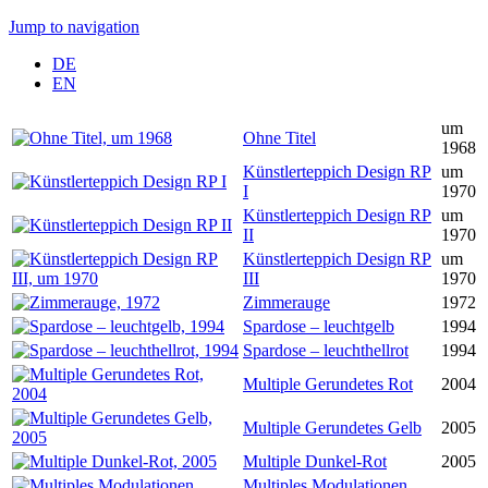
Jump to navigation
DE
EN
um
Ohne Titel
1968
Künstlerteppich Design RP
um
I
1970
Künstlerteppich Design RP
um
II
1970
Künstlerteppich Design RP
um
III
1970
Zimmerauge
1972
Spardose – leuchtgelb
1994
Spardose – leuchthellrot
1994
Multiple Gerundetes Rot
2004
Multiple Gerundetes Gelb
2005
Multiple Dunkel-Rot
2005
Multiples Modulationen