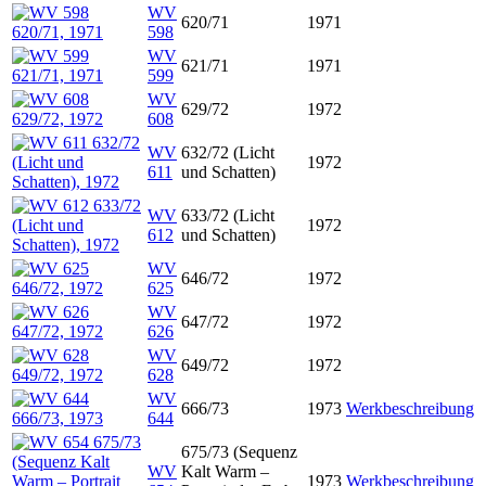
WV
620/71
1971
598
WV
621/71
1971
599
WV
629/72
1972
608
WV
632/72 (Licht
1972
611
und Schatten)
WV
633/72 (Licht
1972
612
und Schatten)
WV
646/72
1972
625
WV
647/72
1972
626
WV
649/72
1972
628
WV
666/73
1973
Werkbeschreibung
644
675/73 (Sequenz
WV
Kalt Warm –
1973
Werkbeschreibung