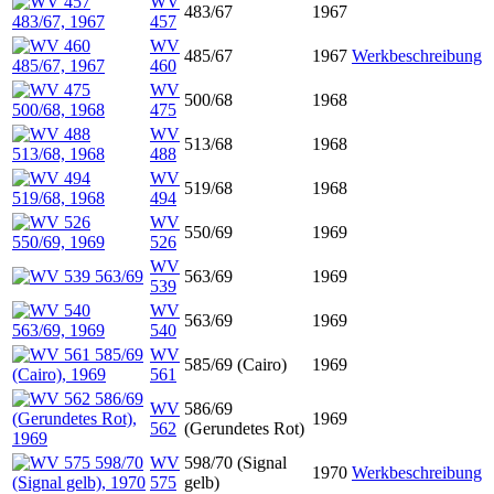
WV
483/67
1967
457
WV
485/67
1967
Werkbeschreibung
460
WV
500/68
1968
475
WV
513/68
1968
488
WV
519/68
1968
494
WV
550/69
1969
526
WV
563/69
1969
539
WV
563/69
1969
540
WV
585/69 (Cairo)
1969
561
WV
586/69
1969
562
(Gerundetes Rot)
WV
598/70 (Signal
1970
Werkbeschreibung
575
gelb)