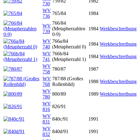
759/82
1982
730
WV
765/84
1984
736
766/84
WV
(Metapherzahlen
1984
Werkbeschreibung
739
0-9)
WV
766a/84
1984
Werkbeschreibung
740
(Metapherzahl 0)
WV
766b/84
1984
Werkbeschreibung
741
(Metapherzahl 1)
WV
780/87
1987
758
WV
787/88 (Großes
1988
Werkbeschreibung
768
Rollenbild)
WV
800/89
1989
Werkbeschreibung
780
WV
826/91
816
WV
840c/91
1991
831
WV
840d/91
1991
832