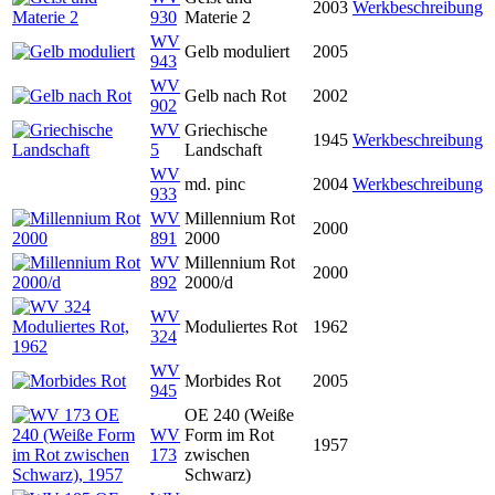
2003
Werkbeschreibung
930
Materie 2
WV
Gelb moduliert
2005
943
WV
Gelb nach Rot
2002
902
WV
Griechische
1945
Werkbeschreibung
5
Landschaft
WV
md. pinc
2004
Werkbeschreibung
933
WV
Millennium Rot
2000
891
2000
WV
Millennium Rot
2000
892
2000/d
WV
Moduliertes Rot
1962
324
WV
Morbides Rot
2005
945
OE 240 (Weiße
WV
Form im Rot
1957
173
zwischen
Schwarz)