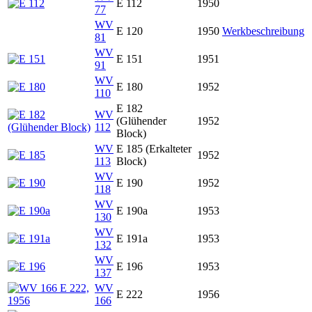
E 112
1950
77
WV
E 120
1950
Werkbeschreibung
81
WV
E 151
1951
91
WV
E 180
1952
110
E 182
WV
(Glühender
1952
112
Block)
WV
E 185 (Erkalteter
1952
113
Block)
WV
E 190
1952
118
WV
E 190a
1953
130
WV
E 191a
1953
132
WV
E 196
1953
137
WV
E 222
1956
166