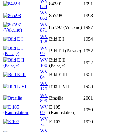
WV
842/91
1991
834
WV
865/98
1998
862
WV
867/97 (Vulcano)
1997
871
WV
Bild E I
1954
138
WV
Bild E I (Paisaje)
1952
99
WV
Bild E II
1952
100
(Paisaje)
WV
Bild E III
1951
84
WV
Bild E VII
1953
129
WV
Brasilia
2001
899
WV
E 105
1950
69
(Raumstation)
WV
E 107
1950
72
WV