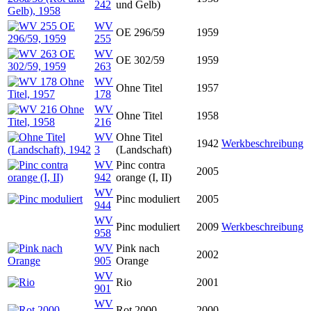
242
und Gelb)
WV
OE 296/59
1959
255
WV
OE 302/59
1959
263
WV
Ohne Titel
1957
178
WV
Ohne Titel
1958
216
WV
Ohne Titel
1942
Werkbeschreibung
3
(Landschaft)
WV
Pinc contra
2005
942
orange (I, II)
WV
Pinc moduliert
2005
944
WV
Pinc moduliert
2009
Werkbeschreibung
958
WV
Pink nach
2002
905
Orange
WV
Rio
2001
901
WV
Rot 2000
2000