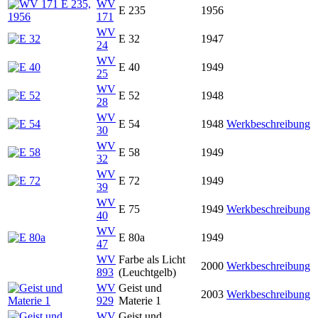
WV
E 235
1956
171
WV
E 32
1947
24
WV
E 40
1949
25
WV
E 52
1948
28
WV
E 54
1948
Werkbeschreibung
30
WV
E 58
1949
32
WV
E 72
1949
39
WV
E 75
1949
Werkbeschreibung
40
WV
E 80a
1949
47
WV
Farbe als Licht
2000
Werkbeschreibung
893
(Leuchtgelb)
WV
Geist und
2003
Werkbeschreibung
929
Materie 1
WV
Geist und