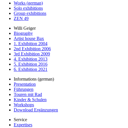
Works (german)
Solo exhibitions
Group exhibitions
ZEN 49
Willi Geiger
Biography
Artist house Bax
1. Exhibition 2004
2nd Exhibition 2006
3rd Exhibition 2009
4. Exhibition 2013
5. Exhibition 2016
6. Exhibition 2021
Informations (german)
Presentation
Führungen
Touren mit Rad
Kinder & Schulen
Workshops
Download Ergänzungen
Service
Expertises