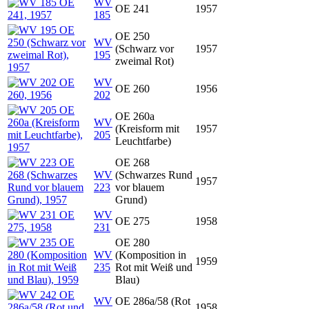
WV
OE 241
1957
185
OE 250
WV
(Schwarz vor
1957
195
zweimal Rot)
WV
OE 260
1956
202
OE 260a
WV
(Kreisform mit
1957
205
Leuchtfarbe)
OE 268
WV
(Schwarzes Rund
1957
223
vor blauem
Grund)
WV
OE 275
1958
231
OE 280
WV
(Komposition in
1959
235
Rot mit Weiß und
Blau)
WV
OE 286a/58 (Rot
1958