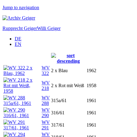
Jump to navigation
Rupprecht Geiger
Willi Geiger
DE
EN
WV
2 x Blau
1962
322
WV
2 x Rot mit Weiß
1958
218
WV
315a/61
1961
288
WV
316/61
1961
290
WV
317/61
1961
291
WV