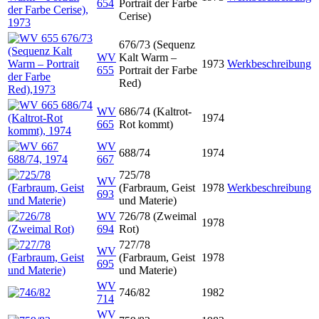
654
Portrait der Farbe
Cerise)
676/73 (Sequenz
WV
Kalt Warm –
1973
Werkbeschreibung
655
Portrait der Farbe
Red)
WV
686/74 (Kaltrot-
1974
665
Rot kommt)
WV
688/74
1974
667
725/78
WV
(Farbraum, Geist
1978
Werkbeschreibung
693
und Materie)
WV
726/78 (Zweimal
1978
694
Rot)
727/78
WV
(Farbraum, Geist
1978
695
und Materie)
WV
746/82
1982
714
WV