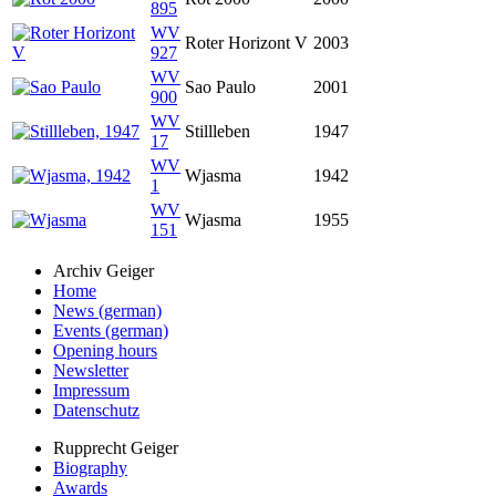
895
WV
Roter Horizont V
2003
927
WV
Sao Paulo
2001
900
WV
Stillleben
1947
17
WV
Wjasma
1942
1
WV
Wjasma
1955
151
Archiv Geiger
Home
News (german)
Events (german)
Opening hours
Newsletter
Impressum
Datenschutz
Rupprecht Geiger
Biography
Awards