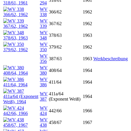
318/61
1961
294
WV
366/62
1962
338
WV
367/62
1962
339
WV
378/63
1963
348
WV
379/62
1962
350
WV
387/63
1963
Werkbeschreibung
356
WV
408/64
1964
380
WV
411/64
1964
386
WV
411a/64
1964
387
(Exponent Weiß)
WV
442/66
1966
424
WV
458/67
1967
438