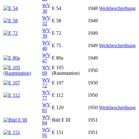
WV
E 54
1948
Werkbeschreibung
30
WV
E 58
1949
32
WV
E 72
1949
39
WV
E 75
1949
Werkbeschreibung
40
WV
E 80a
1949
47
WV
E 105
1950
69
(Raumstation)
WV
E 107
1950
72
WV
E 112
1950
77
WV
E 120
1950
Werkbeschreibung
81
WV
Bild E III
1951
84
WV
E 151
1951
91