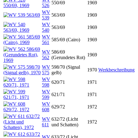
550/69
1969
526
WV
563/69
1969
539
WV
563/69
1969
540
WV
585/69 (Cairo)
1969
561
WV
586/69
1969
562
(Gerundetes Rot)
WV
598/70 (Signal
1970
Werkbeschreibung
575
gelb)
WV
620/71
1971
598
WV
621/71
1971
599
WV
629/72
1972
608
WV
632/72 (Licht
1972
611
und Schatten)
WV
633/72 (Licht