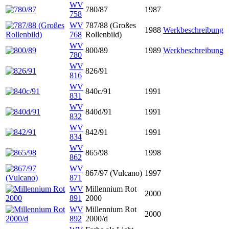
WV
780/87
1987
758
WV
787/88 (Großes
1988
Werkbeschreibung
768
Rollenbild)
WV
800/89
1989
Werkbeschreibung
780
WV
826/91
816
WV
840c/91
1991
831
WV
840d/91
1991
832
WV
842/91
1991
834
WV
865/98
1998
862
WV
867/97 (Vulcano)
1997
871
WV
Millennium Rot
2000
891
2000
WV
Millennium Rot
2000
892
2000/d