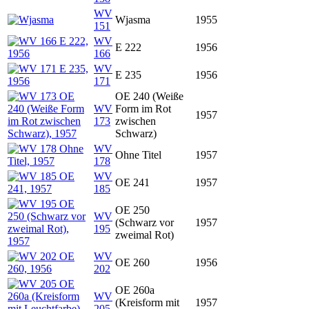
WV
Wjasma
1955
151
WV
E 222
1956
166
WV
E 235
1956
171
OE 240 (Weiße
WV
Form im Rot
1957
173
zwischen
Schwarz)
WV
Ohne Titel
1957
178
WV
OE 241
1957
185
OE 250
WV
(Schwarz vor
1957
195
zweimal Rot)
WV
OE 260
1956
202
OE 260a
WV
(Kreisform mit
1957
205