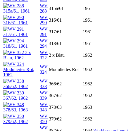
WV
315a/61
1961
288
WV
316/61
1961
290
WV
317/61
1961
291
WV
318/61
1961
294
WV
2 x Blau
1962
322
WV
Moduliertes Rot
1962
324
WV
366/62
1962
338
WV
367/62
1962
339
WV
378/63
1963
348
WV
379/62
1962
350
WV
387/63
1963
Werkbeschreibung