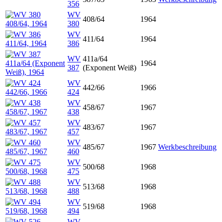
356
WV
408/64
1964
380
WV
411/64
1964
386
WV
411a/64
1964
387
(Exponent Weiß)
WV
442/66
1966
424
WV
458/67
1967
438
WV
483/67
1967
457
WV
485/67
1967
Werkbeschreibung
460
WV
500/68
1968
475
WV
513/68
1968
488
WV
519/68
1968
494
WV