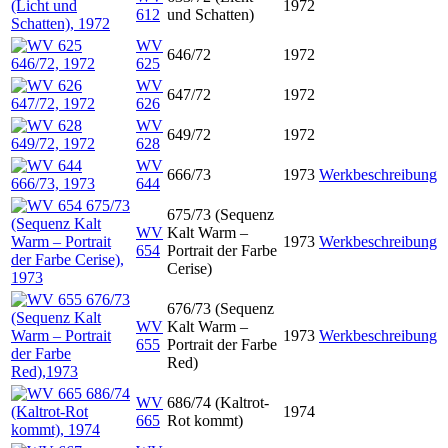
1972
612
und Schatten)
WV
646/72
1972
625
WV
647/72
1972
626
WV
649/72
1972
628
WV
666/73
1973
Werkbeschreibung
644
675/73 (Sequenz
WV
Kalt Warm –
1973
Werkbeschreibung
654
Portrait der Farbe
Cerise)
676/73 (Sequenz
WV
Kalt Warm –
1973
Werkbeschreibung
655
Portrait der Farbe
Red)
WV
686/74 (Kaltrot-
1974
665
Rot kommt)