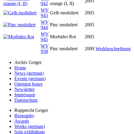
2005
942
orange (I, II)
WV
Gelb moduliert
2005
943
WV
Pinc moduliert
2005
944
WV
Morbides Rot
2005
945
WV
Pinc moduliert
2009
Werkbeschreibung
958
Archiv Geiger
Home
News (german)
Events (german)
Opening hours
Newsletter
Impressum
Datenschutz
Rupprecht Geiger
Biography
Awards
Works (german)
Solo exhibitions