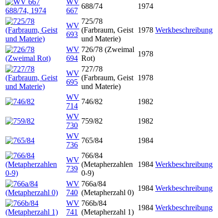
WV
688/74
1974
667
725/78
WV
(Farbraum, Geist
1978
Werkbeschreibung
693
und Materie)
WV
726/78 (Zweimal
1978
694
Rot)
727/78
WV
(Farbraum, Geist
1978
695
und Materie)
WV
746/82
1982
714
WV
759/82
1982
730
WV
765/84
1984
736
766/84
WV
(Metapherzahlen
1984
Werkbeschreibung
739
0-9)
WV
766a/84
1984
Werkbeschreibung
740
(Metapherzahl 0)
WV
766b/84
1984
Werkbeschreibung
741
(Metapherzahl 1)