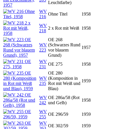
Leuchtfarbe)
WV
Ohne Titel
1958
216
WV
2 x Rot mit Weiß
1958
218
OE 268
WV
(Schwarzes Rund
1957
223
vor blauem
Grund)
WV
OE 275
1958
231
OE 280
WV
(Komposition in
1959
235
Rot mit Weiß und
Blau)
WV
OE 286a/58 (Rot
1958
242
und Gelb)
WV
OE 296/59
1959
255
WV
OE 302/59
1959
263