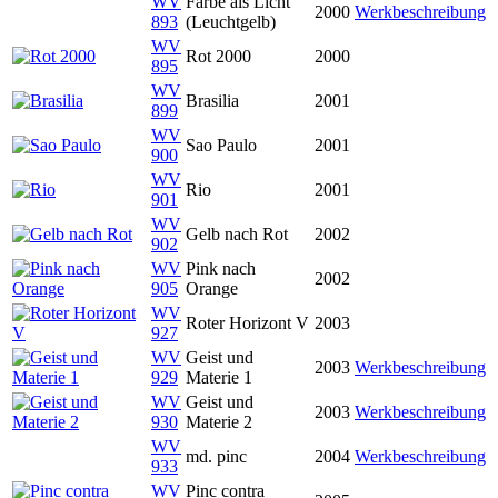
WV
Farbe als Licht
2000
Werkbeschreibung
893
(Leuchtgelb)
WV
Rot 2000
2000
895
WV
Brasilia
2001
899
WV
Sao Paulo
2001
900
WV
Rio
2001
901
WV
Gelb nach Rot
2002
902
WV
Pink nach
2002
905
Orange
WV
Roter Horizont V
2003
927
WV
Geist und
2003
Werkbeschreibung
929
Materie 1
WV
Geist und
2003
Werkbeschreibung
930
Materie 2
WV
md. pinc
2004
Werkbeschreibung
933
WV
Pinc contra