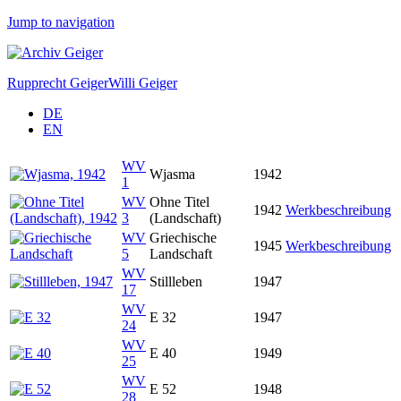
Jump to navigation
Rupprecht Geiger
Willi Geiger
DE
EN
WV
Wjasma
1942
1
WV
Ohne Titel
1942
Werkbeschreibung
3
(Landschaft)
WV
Griechische
1945
Werkbeschreibung
5
Landschaft
WV
Stillleben
1947
17
WV
E 32
1947
24
WV
E 40
1949
25
WV
E 52
1948
28