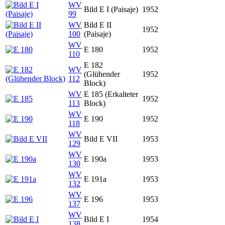
WV
Bild E I (Paisaje)
1952
99
WV
Bild E II
1952
100
(Paisaje)
WV
E 180
1952
110
E 182
WV
(Glühender
1952
112
Block)
WV
E 185 (Erkalteter
1952
113
Block)
WV
E 190
1952
118
WV
Bild E VII
1953
129
WV
E 190a
1953
130
WV
E 191a
1953
132
WV
E 196
1953
137
WV
Bild E I
1954
138