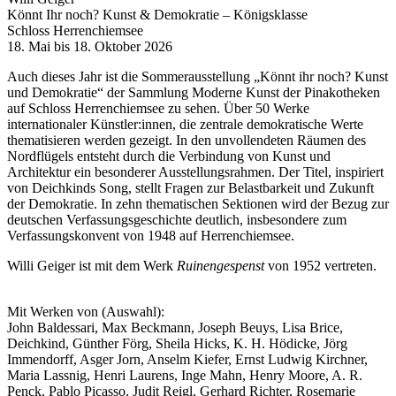
Könnt Ihr noch? Kunst & Demokratie – Königsklasse
Schloss Herrenchiemsee
18. Mai bis 18. Oktober 2026
Auch dieses Jahr ist die Sommerausstellung „Könnt ihr noch? Kunst
und Demokratie“ der Sammlung Moderne Kunst der Pinakotheken
auf Schloss Herrenchiemsee zu sehen. Über 50 Werke
internationaler Künstler:innen, die zentrale demokratische Werte
thematisieren werden gezeigt. In den unvollendeten Räumen des
Nordflügels entsteht durch die Verbindung von Kunst und
Architektur ein besonderer Ausstellungsrahmen. Der Titel, inspiriert
von Deichkinds Song, stellt Fragen zur Belastbarkeit und Zukunft
der Demokratie. In zehn thematischen Sektionen wird der Bezug zur
deutschen Verfassungsgeschichte deutlich, insbesondere zum
Verfassungskonvent von 1948 auf Herrenchiemsee.
Willi Geiger ist mit dem Werk
Ruinengespenst
von 1952 vertreten.
Mit Werken von (Auswahl):
John Baldessari, Max Beckmann, Joseph Beuys, Lisa Brice,
Deichkind, Günther Förg, Sheila Hicks, K. H. Hödicke, Jörg
Immendorff, Asger Jorn, Anselm Kiefer, Ernst Ludwig Kirchner,
Maria Lassnig, Henri Laurens, Inge Mahn, Henry Moore, A. R.
Penck, Pablo Picasso, Judit Reigl, Gerhard Richter, Rosemarie